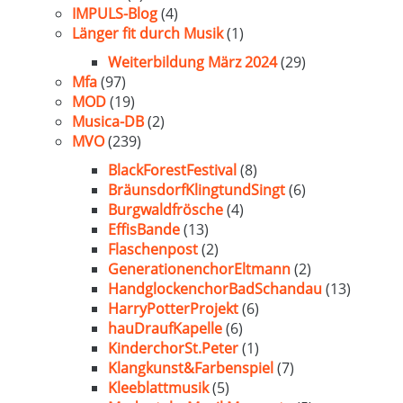
IMPULS-Blog
(4)
Länger fit durch Musik
(1)
Weiterbildung März 2024
(29)
Mfa
(97)
MOD
(19)
Musica-DB
(2)
MVO
(239)
BlackForestFestival
(8)
BräunsdorfKlingtundSingt
(6)
Burgwaldfrösche
(4)
EffisBande
(13)
Flaschenpost
(2)
GenerationenchorEltmann
(2)
HandglockenchorBadSchandau
(13)
HarryPotterProjekt
(6)
hauDraufKapelle
(6)
KinderchorSt.Peter
(1)
Klangkunst&Farbenspiel
(7)
Kleeblattmusik
(5)