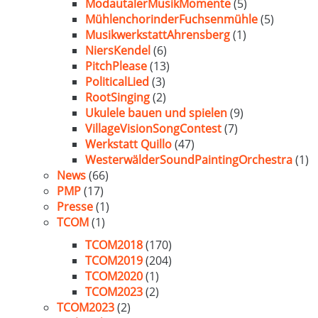
ModautalerMusikMomente
(5)
MühlenchorinderFuchsenmühle
(5)
MusikwerkstattAhrensberg
(1)
NiersKendel
(6)
PitchPlease
(13)
PoliticalLied
(3)
RootSinging
(2)
Ukulele bauen und spielen
(9)
VillageVisionSongContest
(7)
Werkstatt Quillo
(47)
WesterwälderSoundPaintingOrchestra
(1)
News
(66)
PMP
(17)
Presse
(1)
TCOM
(1)
TCOM2018
(170)
TCOM2019
(204)
TCOM2020
(1)
TCOM2023
(2)
TCOM2023
(2)