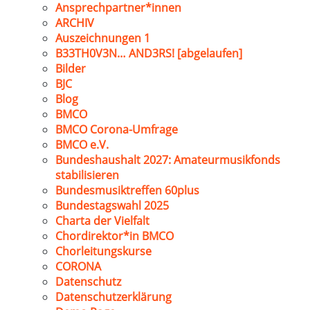
Ansprechpartner*innen
ARCHIV
Auszeichnungen 1
B33TH0V3N… AND3RS! [abgelaufen]
Bilder
BJC
Blog
BMCO
BMCO Corona-Umfrage
BMCO e.V.
Bundeshaushalt 2027: Amateurmusikfonds
stabilisieren
Bundesmusiktreffen 60plus
Bundestagswahl 2025
Charta der Vielfalt
Chordirektor*in BMCO
Chorleitungskurse
CORONA
Datenschutz
Datenschutzerklärung