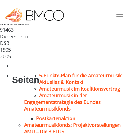
Männergesangverein Beerbach
1905
Toggle
Deutschland
navigat
91463
Dietersheim
DSB
1905
2005
5-Punkte-Plan für die Amateurmusik
Seiten
Aktuelles & Kontakt
Amateurmusik im Koalitionsvertrag
Amateurmusik in der
Engagementstrategie des Bundes
Amateurmusikfonds
Postkartenaktion
Amateurmusikfonds: Projektvorstellungen
AMU – Die 3 PLUS