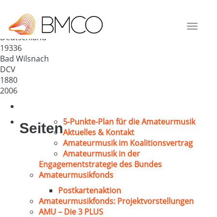
Männergesangverein
„Amicitia“ 1880 e.V.
Toggle
Deutschland
navigat
19336
Bad Wilsnach
DCV
1880
2006
5-Punkte-Plan für die Amateurmusik
Seiten
Aktuelles & Kontakt
Amateurmusik im Koalitionsvertrag
Amateurmusik in der
Engagementstrategie des Bundes
Amateurmusikfonds
Postkartenaktion
Amateurmusikfonds: Projektvorstellungen
AMU – Die 3 PLUS