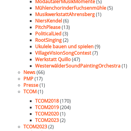
ModautalerMusikMomente
(5)
MühlenchorinderFuchsenmühle
(5)
MusikwerkstattAhrensberg
(1)
NiersKendel
(6)
PitchPlease
(13)
PoliticalLied
(3)
RootSinging
(2)
Ukulele bauen und spielen
(9)
VillageVisionSongContest
(7)
Werkstatt Quillo
(47)
WesterwälderSoundPaintingOrchestra
(1)
News
(66)
PMP
(17)
Presse
(1)
TCOM
(1)
TCOM2018
(170)
TCOM2019
(204)
TCOM2020
(1)
TCOM2023
(2)
TCOM2023
(2)