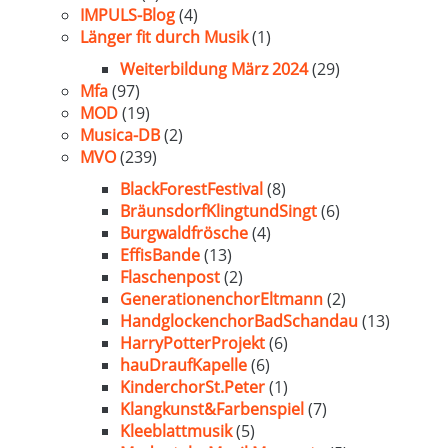
IMPULS-Blog
(4)
Länger fit durch Musik
(1)
Weiterbildung März 2024
(29)
Mfa
(97)
MOD
(19)
Musica-DB
(2)
MVO
(239)
BlackForestFestival
(8)
BräunsdorfKlingtundSingt
(6)
Burgwaldfrösche
(4)
EffisBande
(13)
Flaschenpost
(2)
GenerationenchorEltmann
(2)
HandglockenchorBadSchandau
(13)
HarryPotterProjekt
(6)
hauDraufKapelle
(6)
KinderchorSt.Peter
(1)
Klangkunst&Farbenspiel
(7)
Kleeblattmusik
(5)