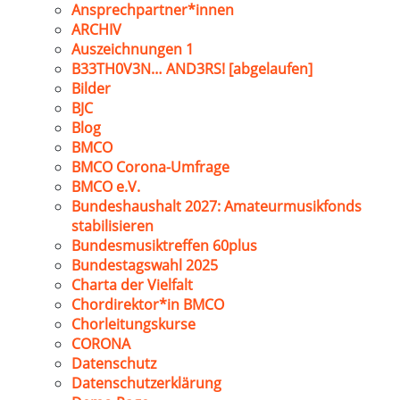
Ansprechpartner*innen
ARCHIV
Auszeichnungen 1
B33TH0V3N… AND3RS! [abgelaufen]
Bilder
BJC
Blog
BMCO
BMCO Corona-Umfrage
BMCO e.V.
Bundeshaushalt 2027: Amateurmusikfonds
stabilisieren
Bundesmusiktreffen 60plus
Bundestagswahl 2025
Charta der Vielfalt
Chordirektor*in BMCO
Chorleitungskurse
CORONA
Datenschutz
Datenschutzerklärung