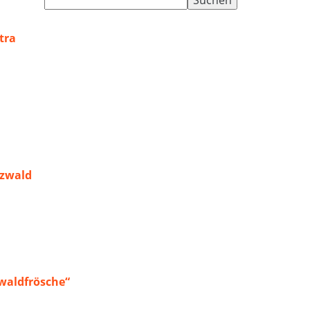
nach:
tra
rzwald
waldfrösche“