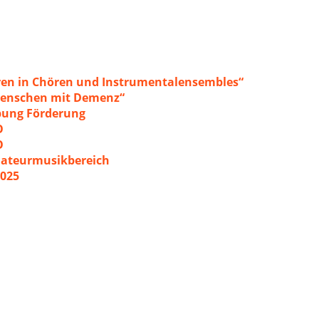
ren in Chören und Instrumentalensembles“
 Menschen mit Demenz“
ibung Förderung
O
O
mateurmusikbereich
2025