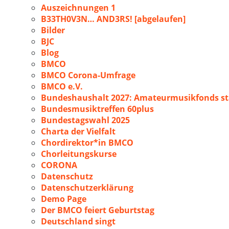
Auszeichnungen 1
B33TH0V3N… AND3RS! [abgelaufen]
Bilder
BJC
Blog
BMCO
BMCO Corona-Umfrage
BMCO e.V.
Bundeshaushalt 2027: Amateurmusikfonds sta
Bundesmusiktreffen 60plus
Bundestagswahl 2025
Charta der Vielfalt
Chordirektor*in BMCO
Chorleitungskurse
CORONA
Datenschutz
Datenschutzerklärung
Demo Page
Der BMCO feiert Geburtstag
Deutschland singt