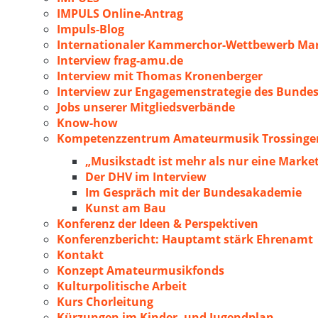
IMPULS Online-Antrag
Impuls-Blog
Internationaler Kammerchor-Wettbewerb Mar
Interview frag-amu.de
Interview mit Thomas Kronenberger
Interview zur Engagemenstrategie des Bunde
Jobs unserer Mitgliedsverbände
Know-how
Kompetenzzentrum Amateurmusik Trossingen
„Musikstadt ist mehr als nur eine Marke
Der DHV im Interview
Im Gespräch mit der Bundesakademie
Kunst am Bau
Konferenz der Ideen & Perspektiven
Konferenzbericht: Hauptamt stärk Ehrenamt
Kontakt
Konzept Amateurmusikfonds
Kulturpolitische Arbeit
Kurs Chorleitung
Kürzungen im Kinder- und Jugendplan