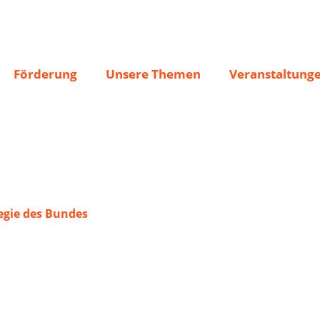
861 Reifland e.V.
Förderung
Unsere Themen
Veranstaltung
gie des Bundes