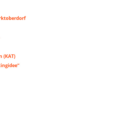
ktoberdorf
s
 (KAT)
tingidee“