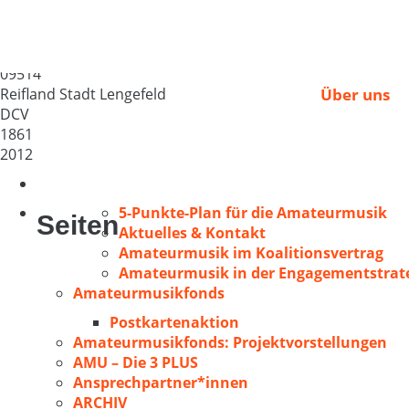
Männergesangverein 1
Deutschland
09514
Reifland Stadt Lengefeld
Über uns
DCV
1861
2012
5-Punkte-Plan für die Amateurmusik
Seiten
Aktuelles & Kontakt
Amateurmusik im Koalitionsvertrag
Amateurmusik in der Engagementstrate
Amateurmusikfonds
Postkartenaktion
Amateurmusikfonds: Projektvorstellungen
AMU – Die 3 PLUS
Ansprechpartner*innen
ARCHIV