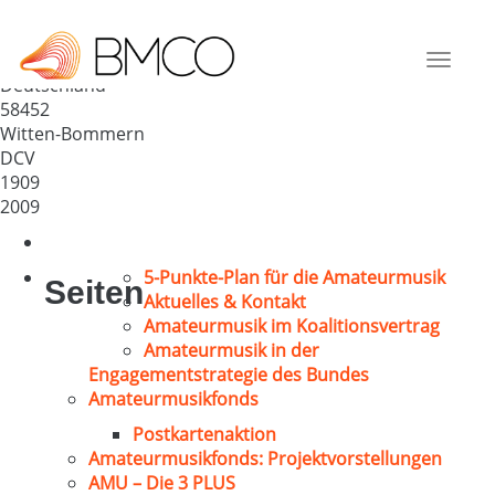
Männerchor Witten-Bommern
„Lyra“ 1909 e.V.
Toggle
Deutschland
navigat
58452
Witten-Bommern
DCV
1909
2009
5-Punkte-Plan für die Amateurmusik
Seiten
Aktuelles & Kontakt
Amateurmusik im Koalitionsvertrag
Amateurmusik in der
Engagementstrategie des Bundes
Amateurmusikfonds
Postkartenaktion
Amateurmusikfonds: Projektvorstellungen
AMU – Die 3 PLUS