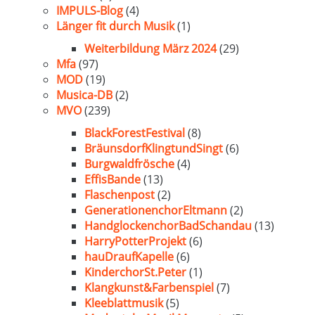
IMPULS-Blog
(4)
Länger fit durch Musik
(1)
Weiterbildung März 2024
(29)
Mfa
(97)
MOD
(19)
Musica-DB
(2)
MVO
(239)
BlackForestFestival
(8)
BräunsdorfKlingtundSingt
(6)
Burgwaldfrösche
(4)
EffisBande
(13)
Flaschenpost
(2)
GenerationenchorEltmann
(2)
HandglockenchorBadSchandau
(13)
HarryPotterProjekt
(6)
hauDraufKapelle
(6)
KinderchorSt.Peter
(1)
Klangkunst&Farbenspiel
(7)
Kleeblattmusik
(5)