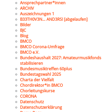
Ansprechpartner*innen
ARCHIV
Auszeichnungen 1
B33TH0V3N… AND3RS! [abgelaufen]
Bilder
BJC
Blog
BMCO
BMCO Corona-Umfrage
BMCO e.V.
Bundeshaushalt 2027: Amateurmusikfonds
stabilisieren
Bundesmusiktreffen 60plus
Bundestagswahl 2025
Charta der Vielfalt
Chordirektor*in BMCO
Chorleitungskurse
CORONA
Datenschutz
Datenschutzerklärung