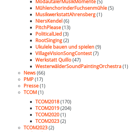
ModautalerMusikMomente
(5)
MühlenchorinderFuchsenmühle
(5)
MusikwerkstattAhrensberg
(1)
NiersKendel
(6)
PitchPlease
(13)
PoliticalLied
(3)
RootSinging
(2)
Ukulele bauen und spielen
(9)
VillageVisionSongContest
(7)
Werkstatt Quillo
(47)
WesterwälderSoundPaintingOrchestra
(1)
News
(66)
PMP
(17)
Presse
(1)
TCOM
(1)
TCOM2018
(170)
TCOM2019
(204)
TCOM2020
(1)
TCOM2023
(2)
TCOM2023
(2)