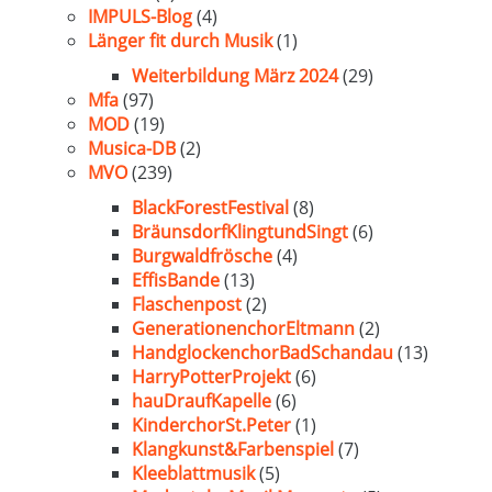
IMPULS-Blog
(4)
Länger fit durch Musik
(1)
Weiterbildung März 2024
(29)
Mfa
(97)
MOD
(19)
Musica-DB
(2)
MVO
(239)
BlackForestFestival
(8)
BräunsdorfKlingtundSingt
(6)
Burgwaldfrösche
(4)
EffisBande
(13)
Flaschenpost
(2)
GenerationenchorEltmann
(2)
HandglockenchorBadSchandau
(13)
HarryPotterProjekt
(6)
hauDraufKapelle
(6)
KinderchorSt.Peter
(1)
Klangkunst&Farbenspiel
(7)
Kleeblattmusik
(5)