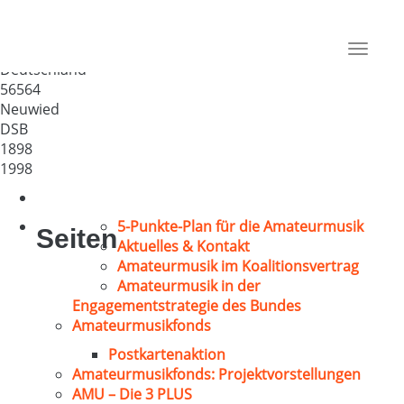
Männerchor Sangesfreude
1898 Neuwied
Toggle
Deutschland
navigat
56564
Neuwied
DSB
1898
1998
5-Punkte-Plan für die Amateurmusik
Seiten
Aktuelles & Kontakt
Amateurmusik im Koalitionsvertrag
Amateurmusik in der
Engagementstrategie des Bundes
Amateurmusikfonds
Postkartenaktion
Amateurmusikfonds: Projektvorstellungen
AMU – Die 3 PLUS