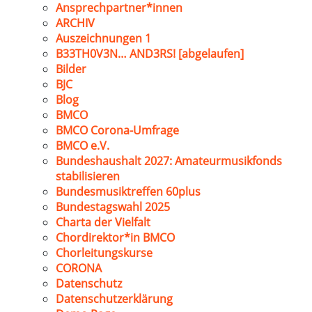
Ansprechpartner*innen
ARCHIV
Auszeichnungen 1
B33TH0V3N… AND3RS! [abgelaufen]
Bilder
BJC
Blog
BMCO
BMCO Corona-Umfrage
BMCO e.V.
Bundeshaushalt 2027: Amateurmusikfonds
stabilisieren
Bundesmusiktreffen 60plus
Bundestagswahl 2025
Charta der Vielfalt
Chordirektor*in BMCO
Chorleitungskurse
CORONA
Datenschutz
Datenschutzerklärung