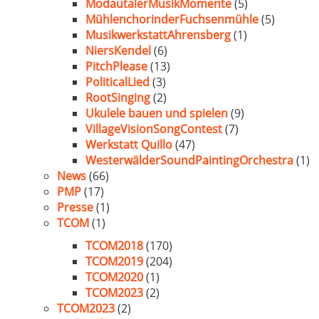
ModautalerMusikMomente
(5)
MühlenchorinderFuchsenmühle
(5)
MusikwerkstattAhrensberg
(1)
NiersKendel
(6)
PitchPlease
(13)
PoliticalLied
(3)
RootSinging
(2)
Ukulele bauen und spielen
(9)
VillageVisionSongContest
(7)
Werkstatt Quillo
(47)
WesterwälderSoundPaintingOrchestra
(1)
News
(66)
PMP
(17)
Presse
(1)
TCOM
(1)
TCOM2018
(170)
TCOM2019
(204)
TCOM2020
(1)
TCOM2023
(2)
TCOM2023
(2)