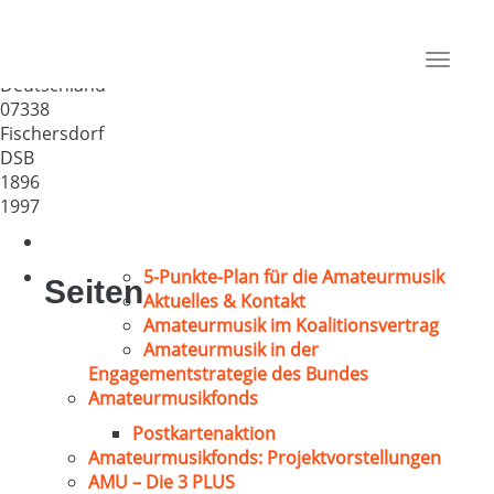
Männerchor „Saaletal-
Fischersdorf“ e.V.
Toggle
Deutschland
navigat
07338
Fischersdorf
DSB
1896
1997
5-Punkte-Plan für die Amateurmusik
Seiten
Aktuelles & Kontakt
Amateurmusik im Koalitionsvertrag
Amateurmusik in der
Engagementstrategie des Bundes
Amateurmusikfonds
Postkartenaktion
Amateurmusikfonds: Projektvorstellungen
AMU – Die 3 PLUS