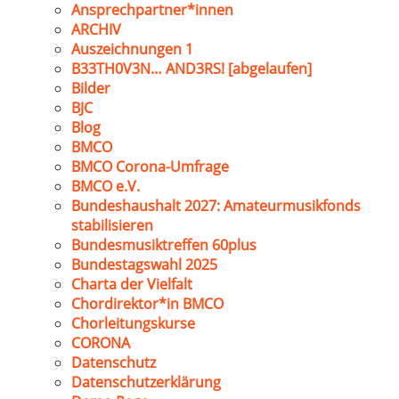
Ansprechpartner*innen
ARCHIV
Auszeichnungen 1
B33TH0V3N… AND3RS! [abgelaufen]
Bilder
BJC
Blog
BMCO
BMCO Corona-Umfrage
BMCO e.V.
Bundeshaushalt 2027: Amateurmusikfonds
stabilisieren
Bundesmusiktreffen 60plus
Bundestagswahl 2025
Charta der Vielfalt
Chordirektor*in BMCO
Chorleitungskurse
CORONA
Datenschutz
Datenschutzerklärung