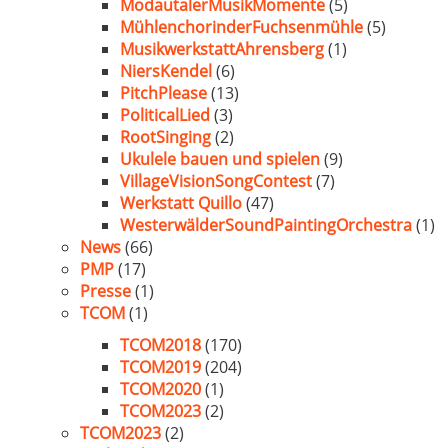
ModautalerMusikMomente
(5)
MühlenchorinderFuchsenmühle
(5)
MusikwerkstattAhrensberg
(1)
NiersKendel
(6)
PitchPlease
(13)
PoliticalLied
(3)
RootSinging
(2)
Ukulele bauen und spielen
(9)
VillageVisionSongContest
(7)
Werkstatt Quillo
(47)
WesterwälderSoundPaintingOrchestra
(1)
News
(66)
PMP
(17)
Presse
(1)
TCOM
(1)
TCOM2018
(170)
TCOM2019
(204)
TCOM2020
(1)
TCOM2023
(2)
TCOM2023
(2)