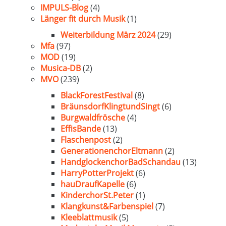
IMPULS-Blog
(4)
Länger fit durch Musik
(1)
Weiterbildung März 2024
(29)
Mfa
(97)
MOD
(19)
Musica-DB
(2)
MVO
(239)
BlackForestFestival
(8)
BräunsdorfKlingtundSingt
(6)
Burgwaldfrösche
(4)
EffisBande
(13)
Flaschenpost
(2)
GenerationenchorEltmann
(2)
HandglockenchorBadSchandau
(13)
HarryPotterProjekt
(6)
hauDraufKapelle
(6)
KinderchorSt.Peter
(1)
Klangkunst&Farbenspiel
(7)
Kleeblattmusik
(5)