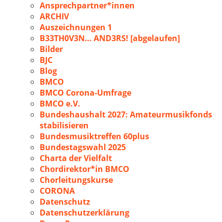
Ansprechpartner*innen
ARCHIV
Auszeichnungen 1
B33TH0V3N… AND3RS! [abgelaufen]
Bilder
BJC
Blog
BMCO
BMCO Corona-Umfrage
BMCO e.V.
Bundeshaushalt 2027: Amateurmusikfonds
stabilisieren
Bundesmusiktreffen 60plus
Bundestagswahl 2025
Charta der Vielfalt
Chordirektor*in BMCO
Chorleitungskurse
CORONA
Datenschutz
Datenschutzerklärung