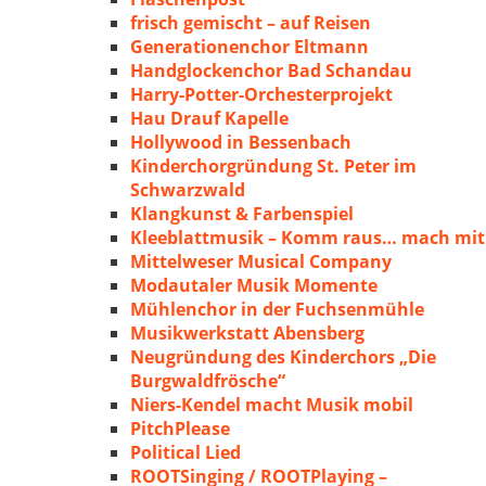
frisch gemischt – auf Reisen
Generationenchor Eltmann
Handglockenchor Bad Schandau
Harry-Potter-Orchesterprojekt
Hau Drauf Kapelle
Hollywood in Bessenbach
Kinderchorgründung St. Peter im
Schwarzwald
Klangkunst & Farbenspiel
Kleeblattmusik – Komm raus… mach mit
Mittelweser Musical Company
Modautaler Musik Momente
Mühlenchor in der Fuchsenmühle
Musikwerkstatt Abensberg
Neugründung des Kinderchors „Die
Burgwaldfrösche“
Niers-Kendel macht Musik mobil
PitchPlease
Political Lied
ROOTSinging / ROOTPlaying –