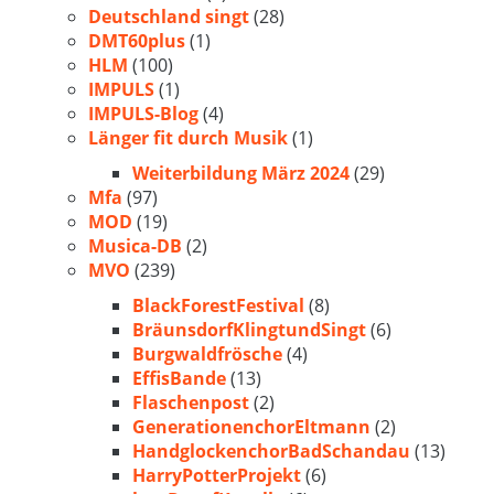
Deutschland singt
(28)
DMT60plus
(1)
HLM
(100)
IMPULS
(1)
IMPULS-Blog
(4)
Länger fit durch Musik
(1)
Weiterbildung März 2024
(29)
Mfa
(97)
MOD
(19)
Musica-DB
(2)
MVO
(239)
BlackForestFestival
(8)
BräunsdorfKlingtundSingt
(6)
Burgwaldfrösche
(4)
EffisBande
(13)
Flaschenpost
(2)
GenerationenchorEltmann
(2)
HandglockenchorBadSchandau
(13)
HarryPotterProjekt
(6)