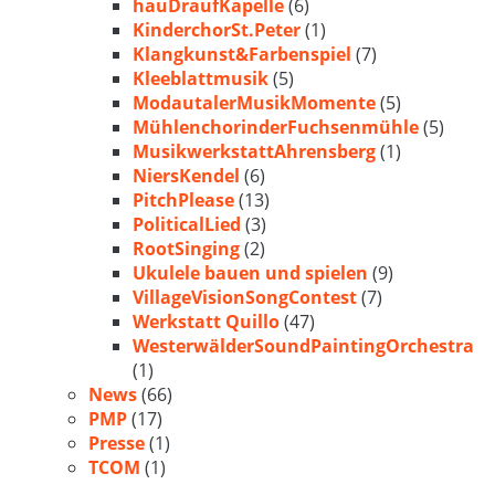
hauDraufKapelle
(6)
KinderchorSt.Peter
(1)
Klangkunst&Farbenspiel
(7)
Kleeblattmusik
(5)
ModautalerMusikMomente
(5)
MühlenchorinderFuchsenmühle
(5)
MusikwerkstattAhrensberg
(1)
NiersKendel
(6)
PitchPlease
(13)
PoliticalLied
(3)
RootSinging
(2)
Ukulele bauen und spielen
(9)
VillageVisionSongContest
(7)
Werkstatt Quillo
(47)
WesterwälderSoundPaintingOrchestra
(1)
News
(66)
PMP
(17)
Presse
(1)
TCOM
(1)