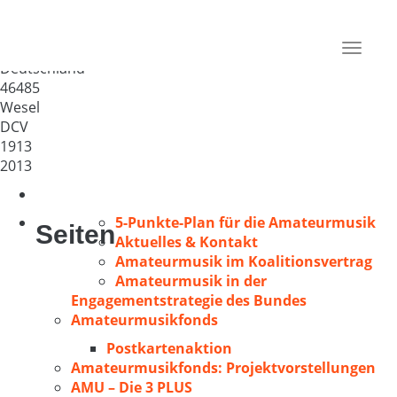
Männerchor Obrighoven 1913
e. V.
Toggle
Deutschland
navigat
46485
Wesel
DCV
1913
2013
5-Punkte-Plan für die Amateurmusik
Seiten
Aktuelles & Kontakt
Amateurmusik im Koalitionsvertrag
Amateurmusik in der
Engagementstrategie des Bundes
Amateurmusikfonds
Postkartenaktion
Amateurmusikfonds: Projektvorstellungen
AMU – Die 3 PLUS