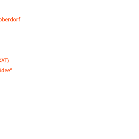
oberdorf
KAT)
idee“