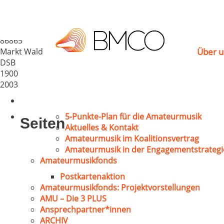
Männerchor Markt Wa
Deutschland
86865
Markt Wald
Über u
DSB
1900
2003
5-Punkte-Plan für die Amateurmusik
Seiten
Aktuelles & Kontakt
Amateurmusik im Koalitionsvertrag
Amateurmusik in der Engagementstrategi
Amateurmusikfonds
Postkartenaktion
Amateurmusikfonds: Projektvorstellungen
AMU – Die 3 PLUS
Ansprechpartner*innen
ARCHIV