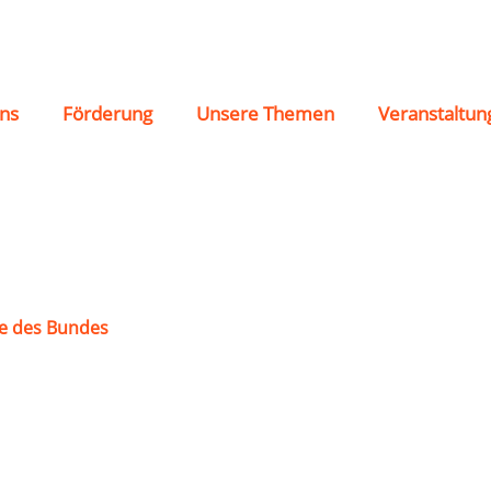
ld-Oberneufnach e.V.
ns
Förderung
Unsere Themen
Veranstaltun
e des Bundes