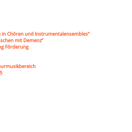
 in Chören und Instrumentalensembles“
nschen mit Demenz“
ung Förderung
eurmusikbereich
5