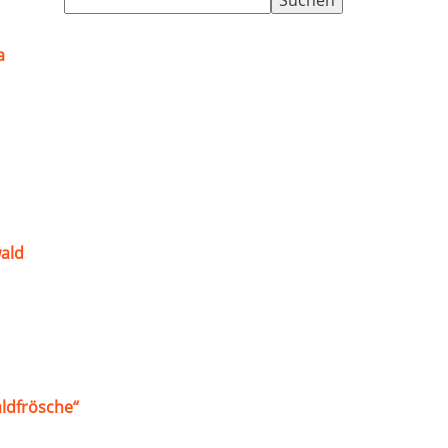
nach:
a
ald
ldfrösche“