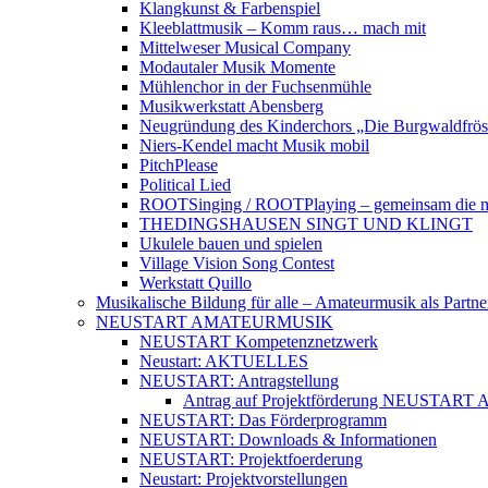
Klangkunst & Farbenspiel
Kleeblattmusik – Komm raus… mach mit
Mittelweser Musical Company
Modautaler Musik Momente
Mühlenchor in der Fuchsenmühle
Musikwerkstatt Abensberg
Neugründung des Kinderchors „Die Burgwaldfrö
Niers-Kendel macht Musik mobil
PitchPlease
Political Lied
ROOTSinging / ROOTPlaying – gemeinsam die m
THEDINGSHAUSEN SINGT UND KLINGT
Ukulele bauen und spielen
Village Vision Song Contest
Werkstatt Quillo
Musikalische Bildung für alle – Amateurmusik als Partn
NEUSTART AMATEURMUSIK
NEUSTART Kompetenznetzwerk
Neustart: AKTUELLES
NEUSTART: Antragstellung
Antrag auf Projektförderung NEUSTA
NEUSTART: Das Förderprogramm
NEUSTART: Downloads & Informationen
NEUSTART: Projektfoerderung
Neustart: Projektvorstellungen