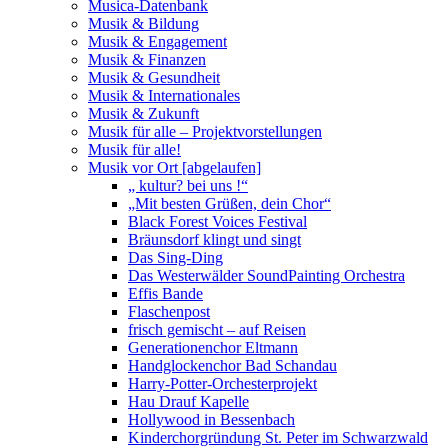
Musica-Datenbank
Musik & Bildung
Musik & Engagement
Musik & Finanzen
Musik & Gesundheit
Musik & Internationales
Musik & Zukunft
Musik für alle – Projektvorstellungen
Musik für alle!
Musik vor Ort [abgelaufen]
„ kultur? bei uns !“
„Mit besten Grüßen, dein Chor“
Black Forest Voices Festival
Bräunsdorf klingt und singt
Das Sing-Ding
Das Westerwälder SoundPainting Orchestra
Effis Bande
Flaschenpost
frisch gemischt – auf Reisen
Generationenchor Eltmann
Handglockenchor Bad Schandau
Harry-Potter-Orchesterprojekt
Hau Drauf Kapelle
Hollywood in Bessenbach
Kinderchorgründung St. Peter im Schwarzwald