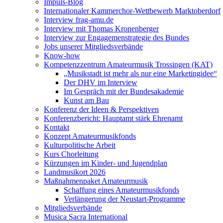
Impuls-Blog
Internationaler Kammerchor-Wettbewerb Marktoberdorf
Interview frag-amu.de
Interview mit Thomas Kronenberger
Interview zur Engagemenstrategie des Bundes
Jobs unserer Mitgliedsverbände
Know-how
Kompetenzzentrum Amateurmusik Trossingen (KAT)
„Musikstadt ist mehr als nur eine Marketingidee“
Der DHV im Interview
Im Gespräch mit der Bundesakademie
Kunst am Bau
Konferenz der Ideen & Perspektiven
Konferenzbericht: Hauptamt stärk Ehrenamt
Kontakt
Konzept Amateurmusikfonds
Kulturpolitische Arbeit
Kurs Chorleitung
Kürzungen im Kinder- und Jugendplan
Landmusikort 2026
Maßnahmenpaket Amateurmusik
Schaffung eines Amateurmusikfonds
Verlängerung der Neustart-Programme
Mitgliedsverbände
Musica Sacra International