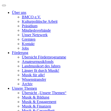
Toggle
navigation
Über uns
BMCO e.V.
Kulturpolitische Arbeit
Präsidium
Mitgliedsverbände
Unser Netzwerk
Gremien
Kontakt
Jobs
Förderung
Übersicht Förderprogramme
Amateurmusikfonds
Landmusikort des Jahres
Länger fit durch Musik!
Musik für alle!
Wissenstransfer
Archiv
Unsere Themen
Übersicht „Unsere Themen“
Musik & Bildung
Musik & Engagement
Musik & Finanzen
Musik & Gesundheit