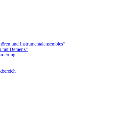
hören und Instrumentalensembles“
en mit Demenz“
örderung
kbereich