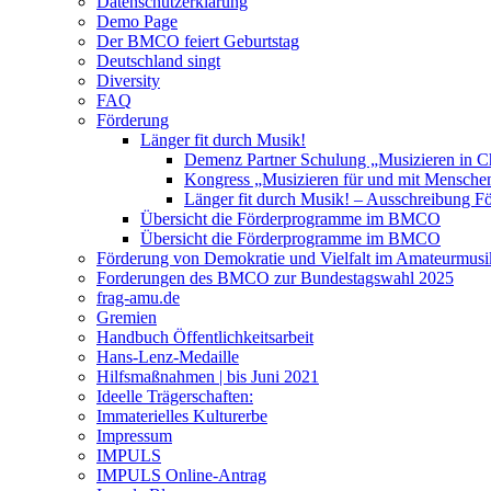
Datenschutzerklärung
Demo Page
Der BMCO feiert Geburtstag
Deutschland singt
Diversity
FAQ
Förderung
Länger fit durch Musik!
Demenz Partner Schulung „Musizieren in C
Kongress „Musizieren für und mit Mensch
Länger fit durch Musik! – Ausschreibung F
Übersicht die Förderprogramme im BMCO
Übersicht die Förderprogramme im BMCO
Förderung von Demokratie und Vielfalt im Amateurmusi
Forderungen des BMCO zur Bundestagswahl 2025
frag-amu.de
Gremien
Handbuch Öffentlichkeitsarbeit
Hans-Lenz-Medaille
Hilfsmaßnahmen | bis Juni 2021
Ideelle Trägerschaften:
Immaterielles Kulturerbe
Impressum
IMPULS
IMPULS Online-Antrag