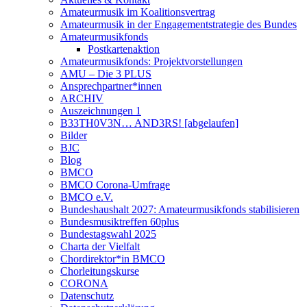
Amateurmusik im Koalitionsvertrag
Amateurmusik in der Engagementstrategie des Bundes
Amateurmusikfonds
Postkartenaktion
Amateurmusikfonds: Projektvorstellungen
AMU – Die 3 PLUS
Ansprechpartner*innen
ARCHIV
Auszeichnungen 1
B33TH0V3N… AND3RS! [abgelaufen]
Bilder
BJC
Blog
BMCO
BMCO Corona-Umfrage
BMCO e.V.
Bundeshaushalt 2027: Amateurmusikfonds stabilisieren
Bundesmusiktreffen 60plus
Bundestagswahl 2025
Charta der Vielfalt
Chordirektor*in BMCO
Chorleitungskurse
CORONA
Datenschutz