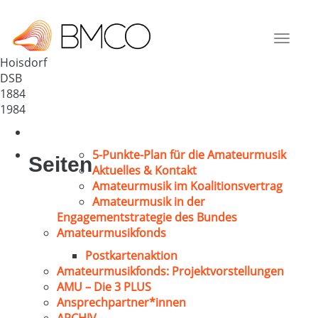
Männerchor Hoisdorf e.V.
Deutschland
Toggle
22955
navigat
Hoisdorf
DSB
1884
1984
5-Punkte-Plan für die Amateurmusik
Seiten
Aktuelles & Kontakt
Amateurmusik im Koalitionsvertrag
Amateurmusik in der
Engagementstrategie des Bundes
Amateurmusikfonds
Postkartenaktion
Amateurmusikfonds: Projektvorstellungen
AMU – Die 3 PLUS
Ansprechpartner*innen