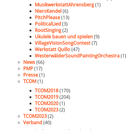
MusikwerkstattAhrensberg
(1)
NiersKendel
(6)
PitchPlease
(13)
PoliticalLied
(3)
RootSinging
(2)
Ukulele bauen und spielen
(9)
VillageVisionSongContest
(7)
Werkstatt Quillo
(47)
WesterwälderSoundPaintingOrchestra
(1)
News
(66)
PMP
(17)
Presse
(1)
TCOM
(1)
TCOM2018
(170)
TCOM2019
(204)
TCOM2020
(1)
TCOM2023
(2)
TCOM2023
(2)
Verband
(40)