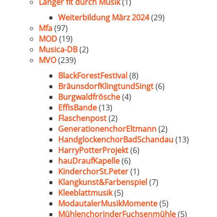
Länger fit durch Musik
(1)
Weiterbildung März 2024
(29)
Mfa
(97)
MOD
(19)
Musica-DB
(2)
MVO
(239)
BlackForestFestival
(8)
BräunsdorfKlingtundSingt
(6)
Burgwaldfrösche
(4)
EffisBande
(13)
Flaschenpost
(2)
GenerationenchorEltmann
(2)
HandglockenchorBadSchandau
(13)
HarryPotterProjekt
(6)
hauDraufKapelle
(6)
KinderchorSt.Peter
(1)
Klangkunst&Farbenspiel
(7)
Kleeblattmusik
(5)
ModautalerMusikMomente
(5)
MühlenchorinderFuchsenmühle
(5)