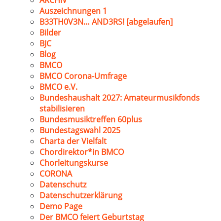
ARCHIV
Auszeichnungen 1
B33TH0V3N… AND3RS! [abgelaufen]
Bilder
BJC
Blog
BMCO
BMCO Corona-Umfrage
BMCO e.V.
Bundeshaushalt 2027: Amateurmusikfonds
stabilisieren
Bundesmusiktreffen 60plus
Bundestagswahl 2025
Charta der Vielfalt
Chordirektor*in BMCO
Chorleitungskurse
CORONA
Datenschutz
Datenschutzerklärung
Demo Page
Der BMCO feiert Geburtstag