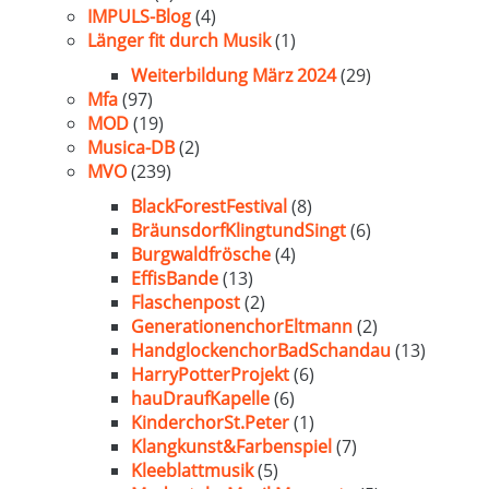
IMPULS-Blog
(4)
Länger fit durch Musik
(1)
Weiterbildung März 2024
(29)
Mfa
(97)
MOD
(19)
Musica-DB
(2)
MVO
(239)
BlackForestFestival
(8)
BräunsdorfKlingtundSingt
(6)
Burgwaldfrösche
(4)
EffisBande
(13)
Flaschenpost
(2)
GenerationenchorEltmann
(2)
HandglockenchorBadSchandau
(13)
HarryPotterProjekt
(6)
hauDraufKapelle
(6)
KinderchorSt.Peter
(1)
Klangkunst&Farbenspiel
(7)
Kleeblattmusik
(5)