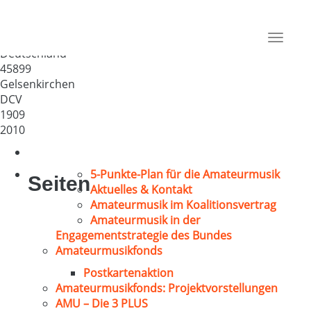
Männerchor Frohsinn 1909
Gelsenkirchen e.V.
Toggle
Deutschland
navigat
45899
Gelsenkirchen
DCV
1909
2010
5-Punkte-Plan für die Amateurmusik
Seiten
Aktuelles & Kontakt
Amateurmusik im Koalitionsvertrag
Amateurmusik in der
Engagementstrategie des Bundes
Amateurmusikfonds
Postkartenaktion
Amateurmusikfonds: Projektvorstellungen
AMU – Die 3 PLUS