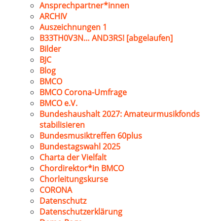
Ansprechpartner*innen
ARCHIV
Auszeichnungen 1
B33TH0V3N… AND3RS! [abgelaufen]
Bilder
BJC
Blog
BMCO
BMCO Corona-Umfrage
BMCO e.V.
Bundeshaushalt 2027: Amateurmusikfonds
stabilisieren
Bundesmusiktreffen 60plus
Bundestagswahl 2025
Charta der Vielfalt
Chordirektor*in BMCO
Chorleitungskurse
CORONA
Datenschutz
Datenschutzerklärung