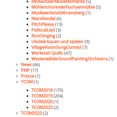
ModautalerMusikMomente
(5)
MühlenchorinderFuchsenmühle
(5)
MusikwerkstattAhrensberg
(1)
NiersKendel
(6)
PitchPlease
(13)
PoliticalLied
(3)
RootSinging
(2)
Ukulele bauen und spielen
(9)
VillageVisionSongContest
(7)
Werkstatt Quillo
(47)
WesterwälderSoundPaintingOrchestra
(1)
News
(66)
PMP
(17)
Presse
(1)
TCOM
(1)
TCOM2018
(170)
TCOM2019
(204)
TCOM2020
(1)
TCOM2023
(2)
TCOM2023
(2)