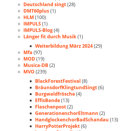
Deutschland singt
(28)
DMT60plus
(1)
HLM
(100)
IMPULS
(1)
IMPULS-Blog
(4)
Länger fit durch Musik
(1)
Weiterbildung März 2024
(29)
Mfa
(97)
MOD
(19)
Musica-DB
(2)
MVO
(239)
BlackForestFestival
(8)
BräunsdorfKlingtundSingt
(6)
Burgwaldfrösche
(4)
EffisBande
(13)
Flaschenpost
(2)
GenerationenchorEltmann
(2)
HandglockenchorBadSchandau
(13)
HarryPotterProjekt
(6)