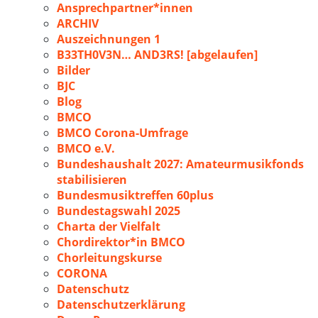
Ansprechpartner*innen
ARCHIV
Auszeichnungen 1
B33TH0V3N… AND3RS! [abgelaufen]
Bilder
BJC
Blog
BMCO
BMCO Corona-Umfrage
BMCO e.V.
Bundeshaushalt 2027: Amateurmusikfonds
stabilisieren
Bundesmusiktreffen 60plus
Bundestagswahl 2025
Charta der Vielfalt
Chordirektor*in BMCO
Chorleitungskurse
CORONA
Datenschutz
Datenschutzerklärung