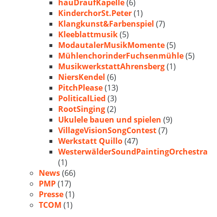
hauDraufKapelle
(6)
KinderchorSt.Peter
(1)
Klangkunst&Farbenspiel
(7)
Kleeblattmusik
(5)
ModautalerMusikMomente
(5)
MühlenchorinderFuchsenmühle
(5)
MusikwerkstattAhrensberg
(1)
NiersKendel
(6)
PitchPlease
(13)
PoliticalLied
(3)
RootSinging
(2)
Ukulele bauen und spielen
(9)
VillageVisionSongContest
(7)
Werkstatt Quillo
(47)
WesterwälderSoundPaintingOrchestra
(1)
News
(66)
PMP
(17)
Presse
(1)
TCOM
(1)