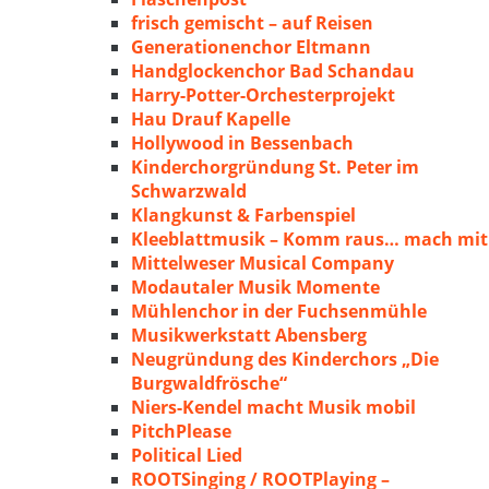
frisch gemischt – auf Reisen
Generationenchor Eltmann
Handglockenchor Bad Schandau
Harry-Potter-Orchesterprojekt
Hau Drauf Kapelle
Hollywood in Bessenbach
Kinderchorgründung St. Peter im
Schwarzwald
Klangkunst & Farbenspiel
Kleeblattmusik – Komm raus… mach mit
Mittelweser Musical Company
Modautaler Musik Momente
Mühlenchor in der Fuchsenmühle
Musikwerkstatt Abensberg
Neugründung des Kinderchors „Die
Burgwaldfrösche“
Niers-Kendel macht Musik mobil
PitchPlease
Political Lied
ROOTSinging / ROOTPlaying –