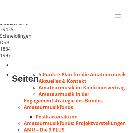
Männerchor „Eintracht“
Schneidlingen e.V.
Toggle
Deutschland
navigat
39435
Schneidlingen
DSB
1884
1997
5-Punkte-Plan für die Amateurmusik
Seiten
Aktuelles & Kontakt
Amateurmusik im Koalitionsvertrag
Amateurmusik in der
Engagementstrategie des Bundes
Amateurmusikfonds
Postkartenaktion
Amateurmusikfonds: Projektvorstellungen
AMU – Die 3 PLUS