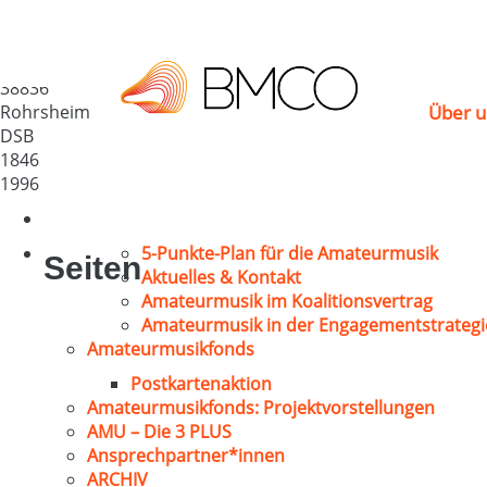
Männerchor „Concor
Deutschland
38836
Rohrsheim
Über u
DSB
1846
1996
5-Punkte-Plan für die Amateurmusik
Seiten
Aktuelles & Kontakt
Amateurmusik im Koalitionsvertrag
Amateurmusik in der Engagementstrategi
Amateurmusikfonds
Postkartenaktion
Amateurmusikfonds: Projektvorstellungen
AMU – Die 3 PLUS
Ansprechpartner*innen
ARCHIV