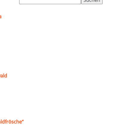
nach:
a
ald
ldfrösche“