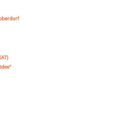
oberdorf
KAT)
idee“