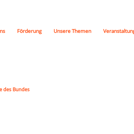
dia“ Rohrsheim
ns
Förderung
Unsere Themen
Veranstaltun
e des Bundes