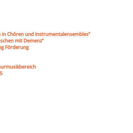
 in Chören und Instrumentalensembles“
nschen mit Demenz“
ung Förderung
eurmusikbereich
5