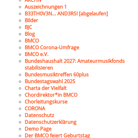
ARCHIV
Auszeichnungen 1
B33TH0V3N… AND3RS! [abgelaufen]
Bilder
BJC
Blog
BMCO
BMCO Corona-Umfrage
BMCO e.V.
Bundeshaushalt 2027: Amateurmusikfonds
stabilisieren
Bundesmusiktreffen 60plus
Bundestagswahl 2025
Charta der Vielfalt
Chordirektor*in BMCO
Chorleitungskurse
CORONA
Datenschutz
Datenschutzerklärung
Demo Page
Der BMCO feiert Geburtstag