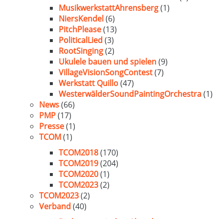
MusikwerkstattAhrensberg
(1)
NiersKendel
(6)
PitchPlease
(13)
PoliticalLied
(3)
RootSinging
(2)
Ukulele bauen und spielen
(9)
VillageVisionSongContest
(7)
Werkstatt Quillo
(47)
WesterwälderSoundPaintingOrchestra
(1)
News
(66)
PMP
(17)
Presse
(1)
TCOM
(1)
TCOM2018
(170)
TCOM2019
(204)
TCOM2020
(1)
TCOM2023
(2)
TCOM2023
(2)
Verband
(40)