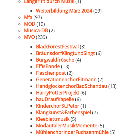
Länger fit durch Musik
(1)
Weiterbildung März 2024
(29)
Mfa
(97)
MOD
(19)
Musica-DB
(2)
MVO
(239)
BlackForestFestival
(8)
BräunsdorfKlingtundSingt
(6)
Burgwaldfrösche
(4)
EffisBande
(13)
Flaschenpost
(2)
GenerationenchorEltmann
(2)
HandglockenchorBadSchandau
(13)
HarryPotterProjekt
(6)
hauDraufKapelle
(6)
KinderchorSt.Peter
(1)
Klangkunst&Farbenspiel
(7)
Kleeblattmusik
(5)
ModautalerMusikMomente
(5)
MühlenchorinderFuchsenmühle
(5)