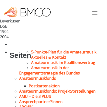
Männerchor Bayer Leverkusen
Deutschland
Toggle
51373
navigat
Leverkusen
DSB
1904
2004
5-Punkte-Plan für die Amateurmusik
Seiten
Aktuelles & Kontakt
Amateurmusik im Koalitionsvertrag
Amateurmusik in der
Engagementstrategie des Bundes
Amateurmusikfonds
Postkartenaktion
Amateurmusikfonds: Projektvorstellungen
AMU – Die 3 PLUS
Ansprechpartner*innen