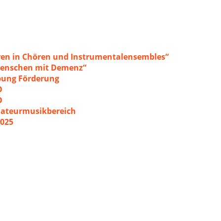
ren in Chören und Instrumentalensembles“
 Menschen mit Demenz“
ibung Förderung
O
O
mateurmusikbereich
2025