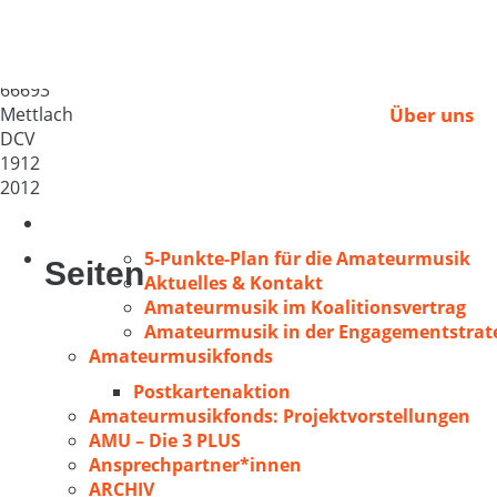
Männerchor 1912 Met
Deutschland
66693
Mettlach
Über uns
DCV
1912
2012
5-Punkte-Plan für die Amateurmusik
Seiten
Aktuelles & Kontakt
Amateurmusik im Koalitionsvertrag
Amateurmusik in der Engagementstrate
Amateurmusikfonds
Postkartenaktion
Amateurmusikfonds: Projektvorstellungen
AMU – Die 3 PLUS
Ansprechpartner*innen
ARCHIV