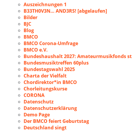
Auszeichnungen 1
B33TH0V3N… AND3RS! [abgelaufen]
Bilder
BJC
Blog
BMCO
BMCO Corona-Umfrage
BMCO e.V.
Bundeshaushalt 2027: Amateurmusikfonds sta
Bundesmusiktreffen 60plus
Bundestagswahl 2025
Charta der Vielfalt
Chordirektor*in BMCO
Chorleitungskurse
CORONA
Datenschutz
Datenschutzerklärung
Demo Page
Der BMCO feiert Geburtstag
Deutschland singt