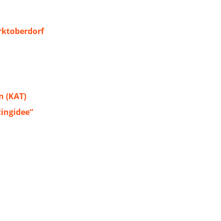
ktoberdorf
s
 (KAT)
tingidee“