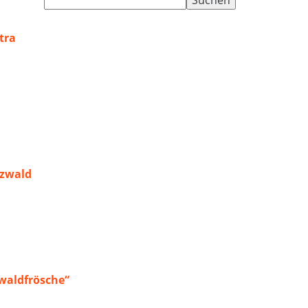
nach:
tra
rzwald
waldfrösche“