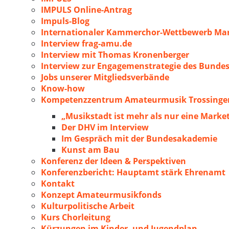
IMPULS Online-Antrag
Impuls-Blog
Internationaler Kammerchor-Wettbewerb Mar
Interview frag-amu.de
Interview mit Thomas Kronenberger
Interview zur Engagemenstrategie des Bunde
Jobs unserer Mitgliedsverbände
Know-how
Kompetenzzentrum Amateurmusik Trossingen
„Musikstadt ist mehr als nur eine Marke
Der DHV im Interview
Im Gespräch mit der Bundesakademie
Kunst am Bau
Konferenz der Ideen & Perspektiven
Konferenzbericht: Hauptamt stärk Ehrenamt
Kontakt
Konzept Amateurmusikfonds
Kulturpolitische Arbeit
Kurs Chorleitung
Kürzungen im Kinder- und Jugendplan