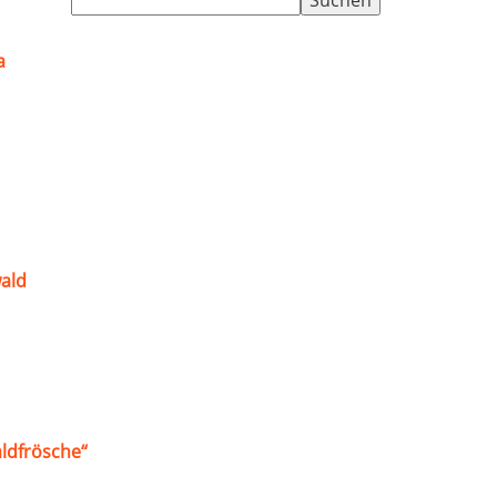
nach:
a
ald
ldfrösche“