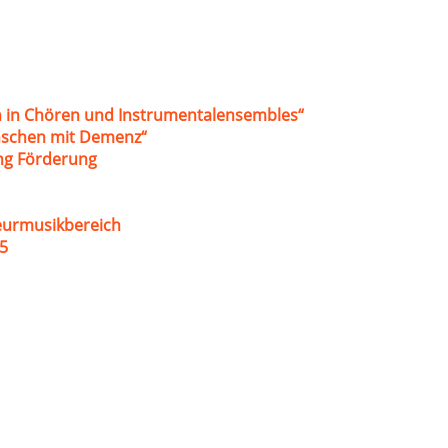
 in Chören und Instrumentalensembles“
nschen mit Demenz“
ung Förderung
eurmusikbereich
5