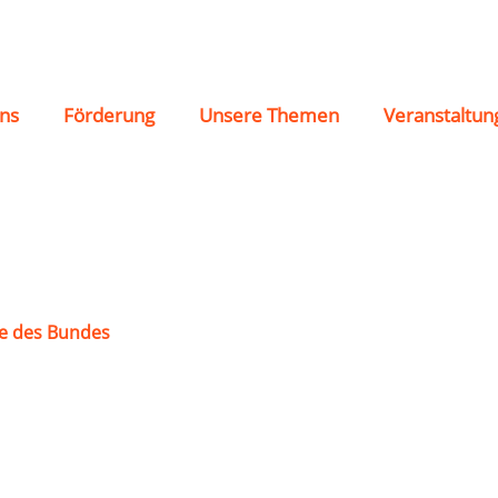
eiler-Steinbach e.V.
ns
Förderung
Unsere Themen
Veranstaltun
e des Bundes