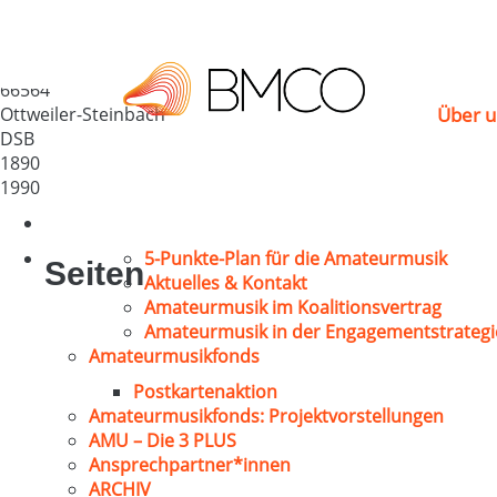
Männerchor 1890 Ottw
Deutschland
66564
Ottweiler-Steinbach
Über u
DSB
1890
1990
5-Punkte-Plan für die Amateurmusik
Seiten
Aktuelles & Kontakt
Amateurmusik im Koalitionsvertrag
Amateurmusik in der Engagementstrategi
Amateurmusikfonds
Postkartenaktion
Amateurmusikfonds: Projektvorstellungen
AMU – Die 3 PLUS
Ansprechpartner*innen
ARCHIV