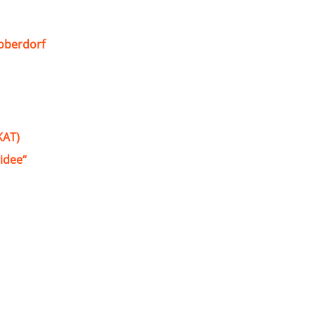
oberdorf
KAT)
idee“