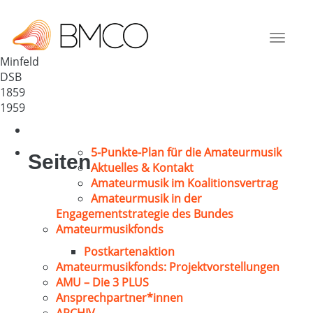
Männer-u. Frauenchor 1859
Deutschland
Toggle
76872
navigat
Minfeld
DSB
1859
1959
5-Punkte-Plan für die Amateurmusik
Seiten
Aktuelles & Kontakt
Amateurmusik im Koalitionsvertrag
Amateurmusik in der
Engagementstrategie des Bundes
Amateurmusikfonds
Postkartenaktion
Amateurmusikfonds: Projektvorstellungen
AMU – Die 3 PLUS
Ansprechpartner*innen