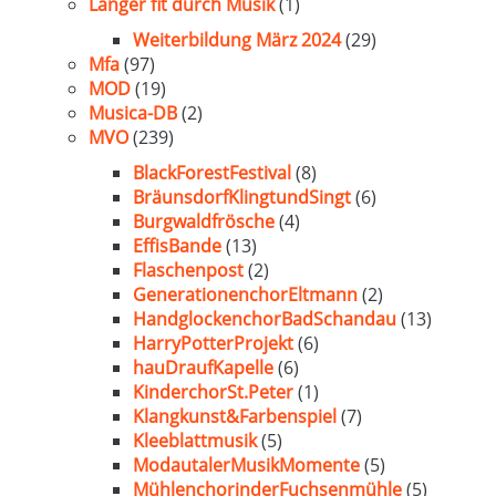
Länger fit durch Musik
(1)
Weiterbildung März 2024
(29)
Mfa
(97)
MOD
(19)
Musica-DB
(2)
MVO
(239)
BlackForestFestival
(8)
BräunsdorfKlingtundSingt
(6)
Burgwaldfrösche
(4)
EffisBande
(13)
Flaschenpost
(2)
GenerationenchorEltmann
(2)
HandglockenchorBadSchandau
(13)
HarryPotterProjekt
(6)
hauDraufKapelle
(6)
KinderchorSt.Peter
(1)
Klangkunst&Farbenspiel
(7)
Kleeblattmusik
(5)
ModautalerMusikMomente
(5)
MühlenchorinderFuchsenmühle
(5)