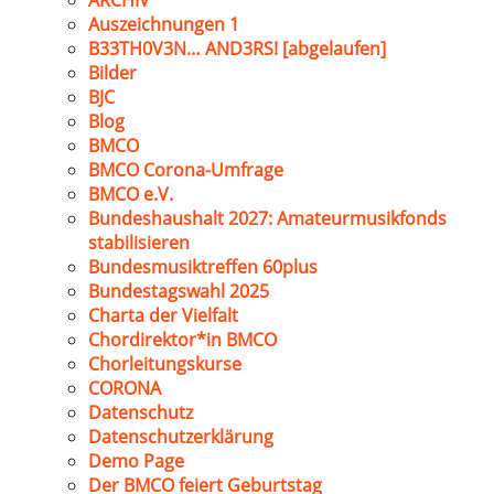
ARCHIV
Auszeichnungen 1
B33TH0V3N… AND3RS! [abgelaufen]
Bilder
BJC
Blog
BMCO
BMCO Corona-Umfrage
BMCO e.V.
Bundeshaushalt 2027: Amateurmusikfonds
stabilisieren
Bundesmusiktreffen 60plus
Bundestagswahl 2025
Charta der Vielfalt
Chordirektor*in BMCO
Chorleitungskurse
CORONA
Datenschutz
Datenschutzerklärung
Demo Page
Der BMCO feiert Geburtstag