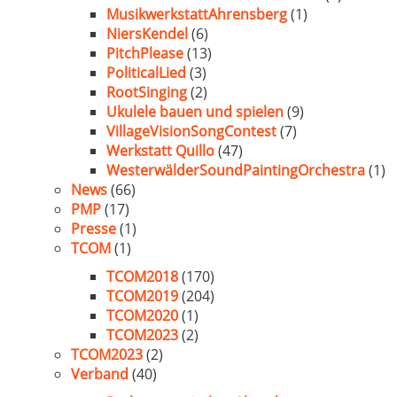
MusikwerkstattAhrensberg
(1)
NiersKendel
(6)
PitchPlease
(13)
PoliticalLied
(3)
RootSinging
(2)
Ukulele bauen und spielen
(9)
VillageVisionSongContest
(7)
Werkstatt Quillo
(47)
WesterwälderSoundPaintingOrchestra
(1)
News
(66)
PMP
(17)
Presse
(1)
TCOM
(1)
TCOM2018
(170)
TCOM2019
(204)
TCOM2020
(1)
TCOM2023
(2)
TCOM2023
(2)
Verband
(40)