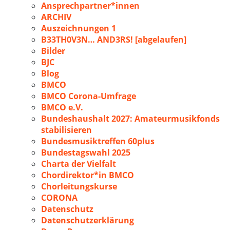
Ansprechpartner*innen
ARCHIV
Auszeichnungen 1
B33TH0V3N… AND3RS! [abgelaufen]
Bilder
BJC
Blog
BMCO
BMCO Corona-Umfrage
BMCO e.V.
Bundeshaushalt 2027: Amateurmusikfonds
stabilisieren
Bundesmusiktreffen 60plus
Bundestagswahl 2025
Charta der Vielfalt
Chordirektor*in BMCO
Chorleitungskurse
CORONA
Datenschutz
Datenschutzerklärung