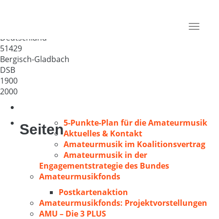
Männer-Quartett Herkenrath
e.V.
Toggle
Deutschland
navigat
51429
Bergisch-Gladbach
DSB
1900
2000
5-Punkte-Plan für die Amateurmusik
Seiten
Aktuelles & Kontakt
Amateurmusik im Koalitionsvertrag
Amateurmusik in der
Engagementstrategie des Bundes
Amateurmusikfonds
Postkartenaktion
Amateurmusikfonds: Projektvorstellungen
AMU – Die 3 PLUS