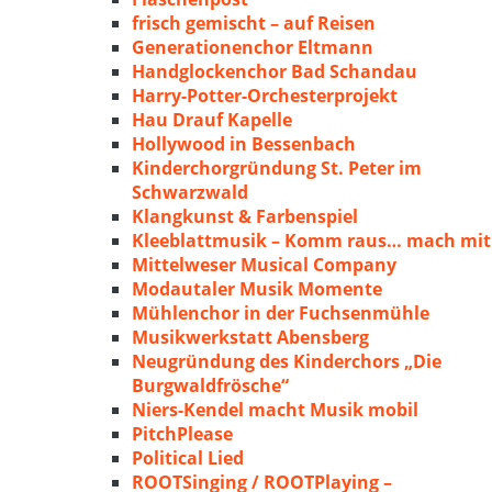
frisch gemischt – auf Reisen
Generationenchor Eltmann
Handglockenchor Bad Schandau
Harry-Potter-Orchesterprojekt
Hau Drauf Kapelle
Hollywood in Bessenbach
Kinderchorgründung St. Peter im
Schwarzwald
Klangkunst & Farbenspiel
Kleeblattmusik – Komm raus… mach mit
Mittelweser Musical Company
Modautaler Musik Momente
Mühlenchor in der Fuchsenmühle
Musikwerkstatt Abensberg
Neugründung des Kinderchors „Die
Burgwaldfrösche“
Niers-Kendel macht Musik mobil
PitchPlease
Political Lied
ROOTSinging / ROOTPlaying –