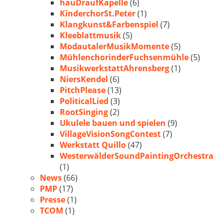
hauDraufKapelle
(6)
KinderchorSt.Peter
(1)
Klangkunst&Farbenspiel
(7)
Kleeblattmusik
(5)
ModautalerMusikMomente
(5)
MühlenchorinderFuchsenmühle
(5)
MusikwerkstattAhrensberg
(1)
NiersKendel
(6)
PitchPlease
(13)
PoliticalLied
(3)
RootSinging
(2)
Ukulele bauen und spielen
(9)
VillageVisionSongContest
(7)
Werkstatt Quillo
(47)
WesterwälderSoundPaintingOrchestra
(1)
News
(66)
PMP
(17)
Presse
(1)
TCOM
(1)