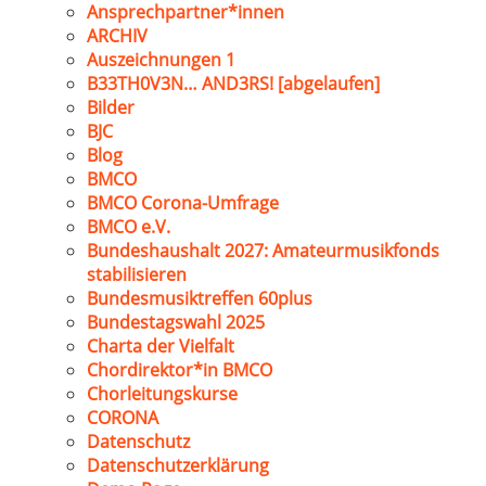
Ansprechpartner*innen
ARCHIV
Auszeichnungen 1
B33TH0V3N… AND3RS! [abgelaufen]
Bilder
BJC
Blog
BMCO
BMCO Corona-Umfrage
BMCO e.V.
Bundeshaushalt 2027: Amateurmusikfonds
stabilisieren
Bundesmusiktreffen 60plus
Bundestagswahl 2025
Charta der Vielfalt
Chordirektor*in BMCO
Chorleitungskurse
CORONA
Datenschutz
Datenschutzerklärung