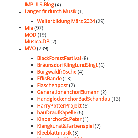
IMPULS-Blog
(4)
Länger fit durch Musik
(1)
Weiterbildung März 2024
(29)
Mfa
(97)
MOD
(19)
Musica-DB
(2)
MVO
(239)
BlackForestFestival
(8)
BräunsdorfKlingtundSingt
(6)
Burgwaldfrösche
(4)
EffisBande
(13)
Flaschenpost
(2)
GenerationenchorEltmann
(2)
HandglockenchorBadSchandau
(13)
HarryPotterProjekt
(6)
hauDraufKapelle
(6)
KinderchorSt.Peter
(1)
Klangkunst&Farbenspiel
(7)
Kleeblattmusik
(5)