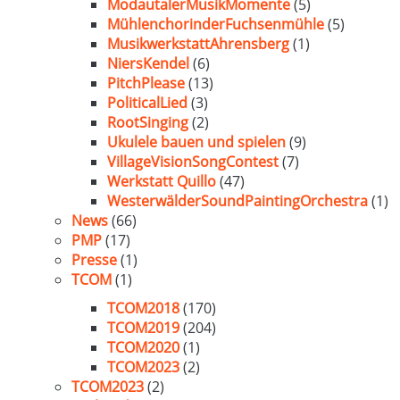
ModautalerMusikMomente
(5)
MühlenchorinderFuchsenmühle
(5)
MusikwerkstattAhrensberg
(1)
NiersKendel
(6)
PitchPlease
(13)
PoliticalLied
(3)
RootSinging
(2)
Ukulele bauen und spielen
(9)
VillageVisionSongContest
(7)
Werkstatt Quillo
(47)
WesterwälderSoundPaintingOrchestra
(1)
News
(66)
PMP
(17)
Presse
(1)
TCOM
(1)
TCOM2018
(170)
TCOM2019
(204)
TCOM2020
(1)
TCOM2023
(2)
TCOM2023
(2)