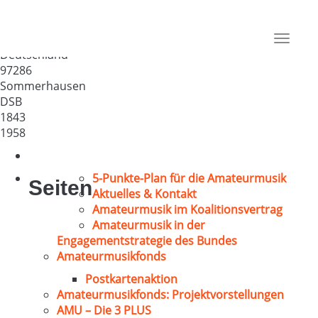
Liedertafel Sommerhausen
1843
Toggle
Deutschland
navigat
97286
Sommerhausen
DSB
1843
1958
5-Punkte-Plan für die Amateurmusik
Seiten
Aktuelles & Kontakt
Amateurmusik im Koalitionsvertrag
Amateurmusik in der
Engagementstrategie des Bundes
Amateurmusikfonds
Postkartenaktion
Amateurmusikfonds: Projektvorstellungen
AMU – Die 3 PLUS