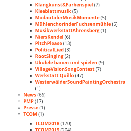
Klangkunst&Farbenspiel
(7)
Kleeblattmusik
(5)
ModautalerMusikMomente
(5)
MühlenchorinderFuchsenmühle
(5)
MusikwerkstattAhrensberg
(1)
NiersKendel
(6)
PitchPlease
(13)
PoliticalLied
(3)
RootSinging
(2)
Ukulele bauen und spielen
(9)
VillageVisionSongContest
(7)
Werkstatt Quillo
(47)
WesterwälderSoundPaintingOrchestra
(1)
News
(66)
PMP
(17)
Presse
(1)
TCOM
(1)
TCOM2018
(170)
TCOM2019
(204)