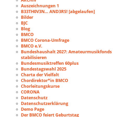
ARCHIV
Auszeichnungen 1
B33TH0V3N… AND3RS! [abgelaufen]
Bilder
BJC
Blog
BMCO
BMCO Corona-Umfrage
BMCO e.V.
Bundeshaushalt 2027: Amateurmusikfonds
stabilisieren
Bundesmusiktreffen 60plus
Bundestagswahl 2025
Charta der Vielfalt
Chordirektor*in BMCO
Chorleitungskurse
CORONA
Datenschutz
Datenschutzerklärung
Demo Page
Der BMCO feiert Geburtstag