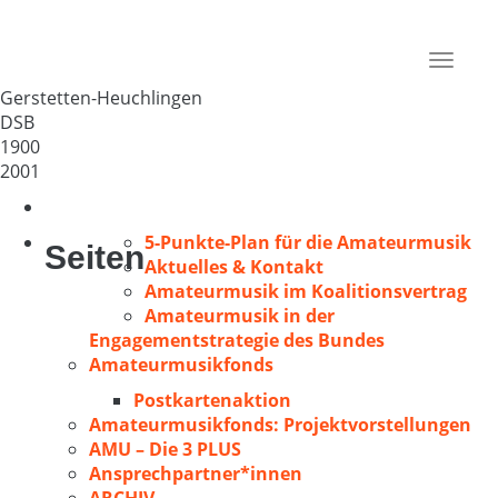
Liederlust Heuchlingen e.V.
Deutschland
Toggle
89547
navigat
Gerstetten-Heuchlingen
DSB
1900
2001
5-Punkte-Plan für die Amateurmusik
Seiten
Aktuelles & Kontakt
Amateurmusik im Koalitionsvertrag
Amateurmusik in der
Engagementstrategie des Bundes
Amateurmusikfonds
Postkartenaktion
Amateurmusikfonds: Projektvorstellungen
AMU – Die 3 PLUS
Ansprechpartner*innen