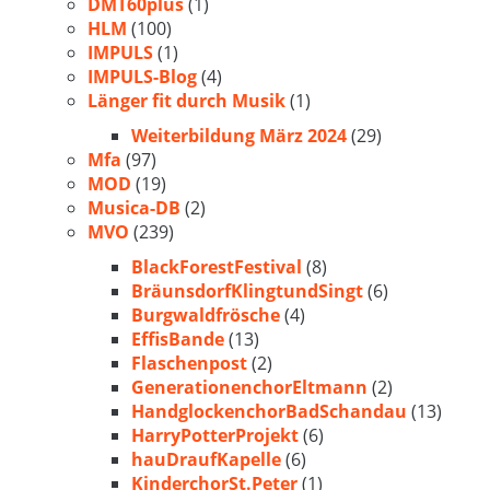
DMT60plus
(1)
HLM
(100)
IMPULS
(1)
IMPULS-Blog
(4)
Länger fit durch Musik
(1)
Weiterbildung März 2024
(29)
Mfa
(97)
MOD
(19)
Musica-DB
(2)
MVO
(239)
BlackForestFestival
(8)
BräunsdorfKlingtundSingt
(6)
Burgwaldfrösche
(4)
EffisBande
(13)
Flaschenpost
(2)
GenerationenchorEltmann
(2)
HandglockenchorBadSchandau
(13)
HarryPotterProjekt
(6)
hauDraufKapelle
(6)
KinderchorSt.Peter
(1)