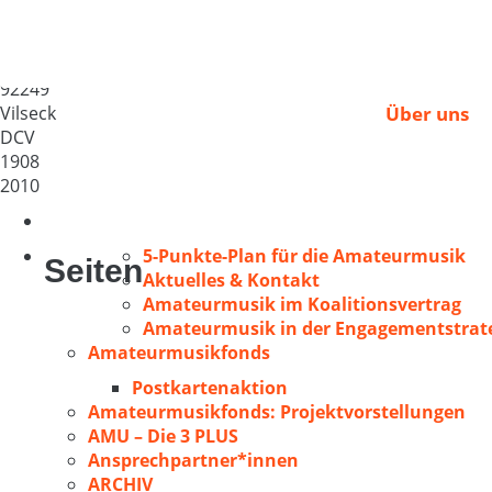
Liederkranz Vilseck
Deutschland
92249
Vilseck
Über uns
DCV
1908
2010
5-Punkte-Plan für die Amateurmusik
Seiten
Aktuelles & Kontakt
Amateurmusik im Koalitionsvertrag
Amateurmusik in der Engagementstrate
Amateurmusikfonds
Postkartenaktion
Amateurmusikfonds: Projektvorstellungen
AMU – Die 3 PLUS
Ansprechpartner*innen
ARCHIV