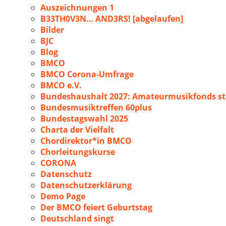
Auszeichnungen 1
B33TH0V3N… AND3RS! [abgelaufen]
Bilder
BJC
Blog
BMCO
BMCO Corona-Umfrage
BMCO e.V.
Bundeshaushalt 2027: Amateurmusikfonds sta
Bundesmusiktreffen 60plus
Bundestagswahl 2025
Charta der Vielfalt
Chordirektor*in BMCO
Chorleitungskurse
CORONA
Datenschutz
Datenschutzerklärung
Demo Page
Der BMCO feiert Geburtstag
Deutschland singt