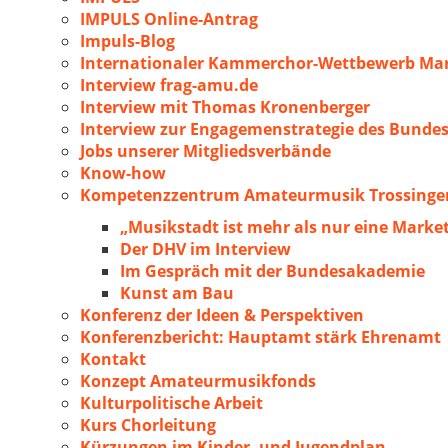
IMPULS Online-Antrag
Impuls-Blog
Internationaler Kammerchor-Wettbewerb Mar
Interview frag-amu.de
Interview mit Thomas Kronenberger
Interview zur Engagemenstrategie des Bunde
Jobs unserer Mitgliedsverbände
Know-how
Kompetenzzentrum Amateurmusik Trossingen
„Musikstadt ist mehr als nur eine Marke
Der DHV im Interview
Im Gespräch mit der Bundesakademie
Kunst am Bau
Konferenz der Ideen & Perspektiven
Konferenzbericht: Hauptamt stärk Ehrenamt
Kontakt
Konzept Amateurmusikfonds
Kulturpolitische Arbeit
Kurs Chorleitung
Kürzungen im Kinder- und Jugendplan