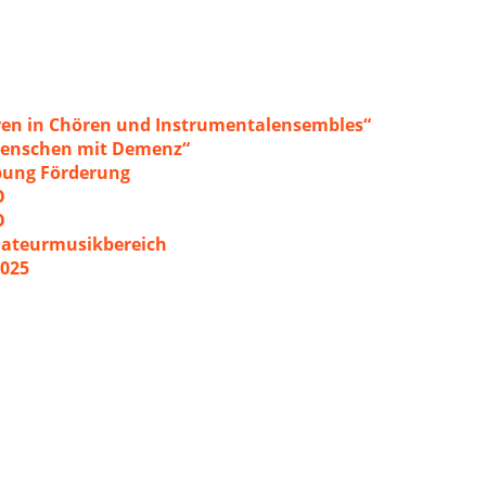
ren in Chören und Instrumentalensembles“
 Menschen mit Demenz“
ibung Förderung
O
O
mateurmusikbereich
2025