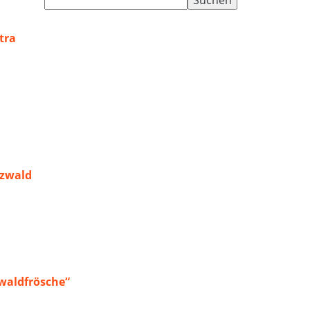
nach:
tra
rzwald
waldfrösche“