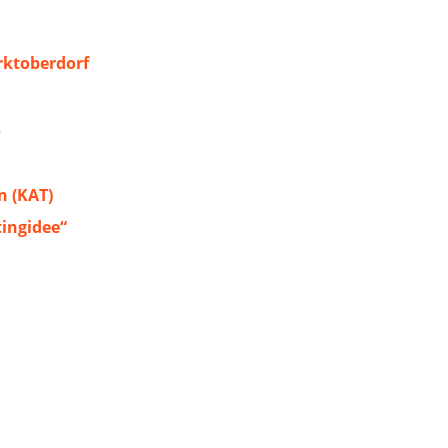
ktoberdorf
s
 (KAT)
tingidee“