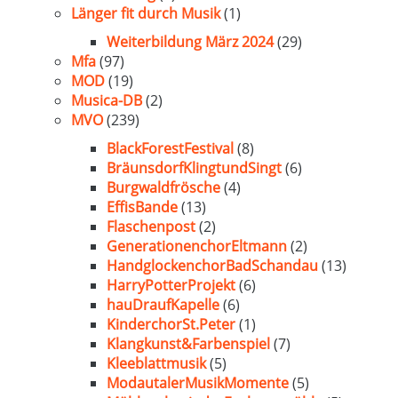
Länger fit durch Musik
(1)
Weiterbildung März 2024
(29)
Mfa
(97)
MOD
(19)
Musica-DB
(2)
MVO
(239)
BlackForestFestival
(8)
BräunsdorfKlingtundSingt
(6)
Burgwaldfrösche
(4)
EffisBande
(13)
Flaschenpost
(2)
GenerationenchorEltmann
(2)
HandglockenchorBadSchandau
(13)
HarryPotterProjekt
(6)
hauDraufKapelle
(6)
KinderchorSt.Peter
(1)
Klangkunst&Farbenspiel
(7)
Kleeblattmusik
(5)
ModautalerMusikMomente
(5)