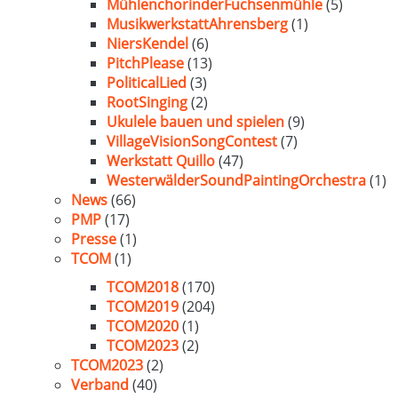
MühlenchorinderFuchsenmühle
(5)
MusikwerkstattAhrensberg
(1)
NiersKendel
(6)
PitchPlease
(13)
PoliticalLied
(3)
RootSinging
(2)
Ukulele bauen und spielen
(9)
VillageVisionSongContest
(7)
Werkstatt Quillo
(47)
WesterwälderSoundPaintingOrchestra
(1)
News
(66)
PMP
(17)
Presse
(1)
TCOM
(1)
TCOM2018
(170)
TCOM2019
(204)
TCOM2020
(1)
TCOM2023
(2)
TCOM2023
(2)
Verband
(40)