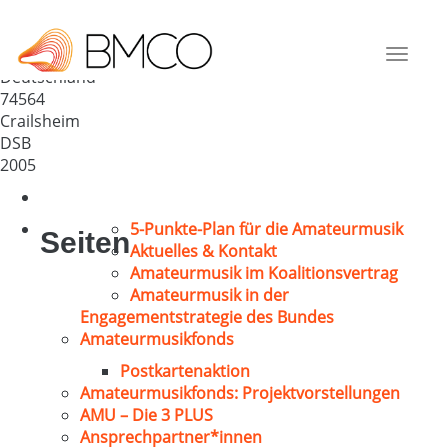
Liederkranz Tiefenbach 1854
e.V.
Toggle
Deutschland
navigat
74564
Crailsheim
DSB
2005
5-Punkte-Plan für die Amateurmusik
Seiten
Aktuelles & Kontakt
Amateurmusik im Koalitionsvertrag
Amateurmusik in der
Engagementstrategie des Bundes
Amateurmusikfonds
Postkartenaktion
Amateurmusikfonds: Projektvorstellungen
AMU – Die 3 PLUS
Ansprechpartner*innen