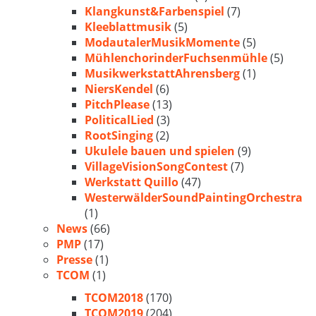
Klangkunst&Farbenspiel
(7)
Kleeblattmusik
(5)
ModautalerMusikMomente
(5)
MühlenchorinderFuchsenmühle
(5)
MusikwerkstattAhrensberg
(1)
NiersKendel
(6)
PitchPlease
(13)
PoliticalLied
(3)
RootSinging
(2)
Ukulele bauen und spielen
(9)
VillageVisionSongContest
(7)
Werkstatt Quillo
(47)
WesterwälderSoundPaintingOrchestra
(1)
News
(66)
PMP
(17)
Presse
(1)
TCOM
(1)
TCOM2018
(170)
TCOM2019
(204)