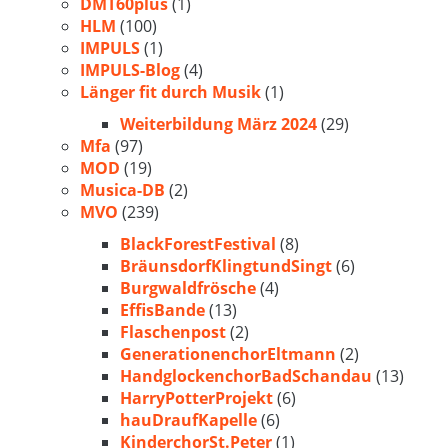
DMT60plus
(1)
HLM
(100)
IMPULS
(1)
IMPULS-Blog
(4)
Länger fit durch Musik
(1)
Weiterbildung März 2024
(29)
Mfa
(97)
MOD
(19)
Musica-DB
(2)
MVO
(239)
BlackForestFestival
(8)
BräunsdorfKlingtundSingt
(6)
Burgwaldfrösche
(4)
EffisBande
(13)
Flaschenpost
(2)
GenerationenchorEltmann
(2)
HandglockenchorBadSchandau
(13)
HarryPotterProjekt
(6)
hauDraufKapelle
(6)
KinderchorSt.Peter
(1)