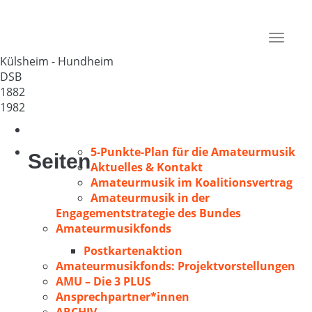
Liederkranz Hundheim
Deutschland
Toggle
97900
navigat
Külsheim - Hundheim
DSB
1882
1982
5-Punkte-Plan für die Amateurmusik
Seiten
Aktuelles & Kontakt
Amateurmusik im Koalitionsvertrag
Amateurmusik in der
Engagementstrategie des Bundes
Amateurmusikfonds
Postkartenaktion
Amateurmusikfonds: Projektvorstellungen
AMU – Die 3 PLUS
Ansprechpartner*innen