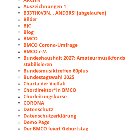
ARCHIV
Auszeichnungen 1
B33TH0V3N… AND3RS! [abgelaufen]
Bilder
BJC
Blog
BMCO
BMCO Corona-Umfrage
BMCO e.V.
Bundeshaushalt 2027: Amateurmusikfonds
stabilisieren
Bundesmusiktreffen 60plus
Bundestagswahl 2025
Charta der Vielfalt
Chordirektor*in BMCO
Chorleitungskurse
CORONA
Datenschutz
Datenschutzerklärung
Demo Page
Der BMCO feiert Geburtstag