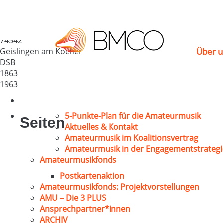
Liederkranz Geislin
Deutschland
74542
Geislingen am Kocher
Über u
DSB
1863
1963
5-Punkte-Plan für die Amateurmusik
Seiten
Aktuelles & Kontakt
Amateurmusik im Koalitionsvertrag
Amateurmusik in der Engagementstrategi
Amateurmusikfonds
Postkartenaktion
Amateurmusikfonds: Projektvorstellungen
AMU – Die 3 PLUS
Ansprechpartner*innen
ARCHIV