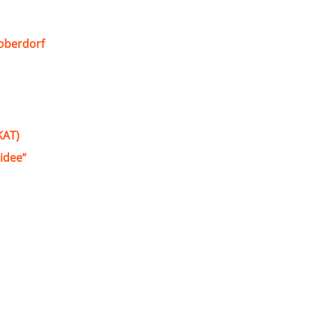
oberdorf
KAT)
idee“