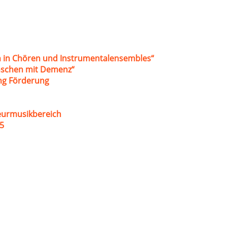
 in Chören und Instrumentalensembles“
nschen mit Demenz“
ung Förderung
eurmusikbereich
5