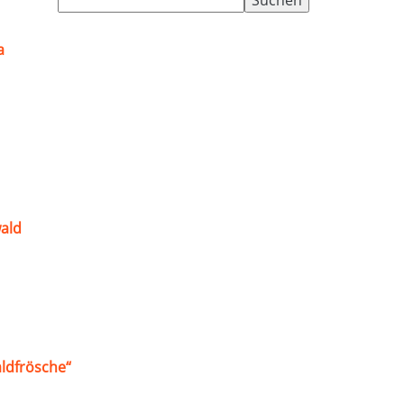
nach:
a
ald
ldfrösche“