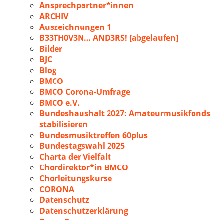
Ansprechpartner*innen
ARCHIV
Auszeichnungen 1
B33TH0V3N… AND3RS! [abgelaufen]
Bilder
BJC
Blog
BMCO
BMCO Corona-Umfrage
BMCO e.V.
Bundeshaushalt 2027: Amateurmusikfonds
stabilisieren
Bundesmusiktreffen 60plus
Bundestagswahl 2025
Charta der Vielfalt
Chordirektor*in BMCO
Chorleitungskurse
CORONA
Datenschutz
Datenschutzerklärung