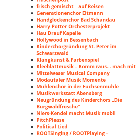
frisch gemischt – auf Reisen
Generationenchor Eltmann
Handglockenchor Bad Schandau
Harry-Potter-Orchesterprojekt
Hau Drauf Kapelle
Hollywood in Bessenbach
Kinderchorgründung St. Peter im
Schwarzwald
Klangkunst & Farbenspiel
Kleeblattmusik – Komm raus… mach mit
Mittelweser Musical Company
Modautaler Musik Momente
Mühlenchor in der Fuchsenmühle
Musikwerkstatt Abensberg
Neugründung des Kinderchors „Die
Burgwaldfrösche“
Niers-Kendel macht Musik mobil
PitchPlease
Political Lied
ROOTSinging / ROOTPlaying –