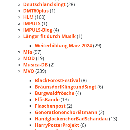
Deutschland singt
(28)
DMT60plus
(1)
HLM
(100)
IMPULS
(1)
IMPULS-Blog
(4)
Länger fit durch Musik
(1)
Weiterbildung März 2024
(29)
Mfa
(97)
MOD
(19)
Musica-DB
(2)
MVO
(239)
BlackForestFestival
(8)
BräunsdorfKlingtundSingt
(6)
Burgwaldfrösche
(4)
EffisBande
(13)
Flaschenpost
(2)
GenerationenchorEltmann
(2)
HandglockenchorBadSchandau
(13)
HarryPotterProjekt
(6)