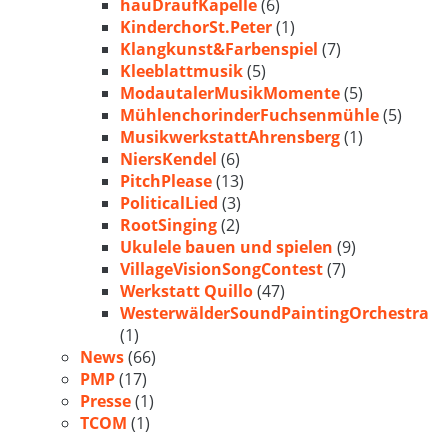
hauDraufKapelle
(6)
KinderchorSt.Peter
(1)
Klangkunst&Farbenspiel
(7)
Kleeblattmusik
(5)
ModautalerMusikMomente
(5)
MühlenchorinderFuchsenmühle
(5)
MusikwerkstattAhrensberg
(1)
NiersKendel
(6)
PitchPlease
(13)
PoliticalLied
(3)
RootSinging
(2)
Ukulele bauen und spielen
(9)
VillageVisionSongContest
(7)
Werkstatt Quillo
(47)
WesterwälderSoundPaintingOrchestra
(1)
News
(66)
PMP
(17)
Presse
(1)
TCOM
(1)