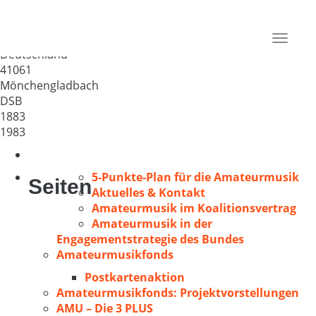
Liederkranz Bell 1883
Mönchenglbach
Toggle
Deutschland
navigat
41061
Mönchengladbach
DSB
1883
1983
5-Punkte-Plan für die Amateurmusik
Seiten
Aktuelles & Kontakt
Amateurmusik im Koalitionsvertrag
Amateurmusik in der
Engagementstrategie des Bundes
Amateurmusikfonds
Postkartenaktion
Amateurmusikfonds: Projektvorstellungen
AMU – Die 3 PLUS