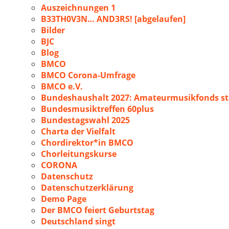
Auszeichnungen 1
B33TH0V3N… AND3RS! [abgelaufen]
Bilder
BJC
Blog
BMCO
BMCO Corona-Umfrage
BMCO e.V.
Bundeshaushalt 2027: Amateurmusikfonds sta
Bundesmusiktreffen 60plus
Bundestagswahl 2025
Charta der Vielfalt
Chordirektor*in BMCO
Chorleitungskurse
CORONA
Datenschutz
Datenschutzerklärung
Demo Page
Der BMCO feiert Geburtstag
Deutschland singt