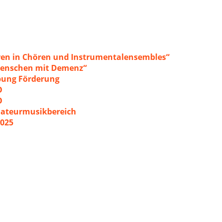
ren in Chören und Instrumentalensembles“
 Menschen mit Demenz“
ibung Förderung
O
O
mateurmusikbereich
2025