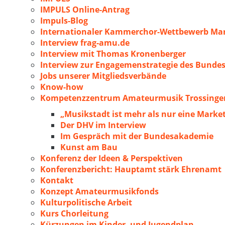
IMPULS Online-Antrag
Impuls-Blog
Internationaler Kammerchor-Wettbewerb Mar
Interview frag-amu.de
Interview mit Thomas Kronenberger
Interview zur Engagemenstrategie des Bunde
Jobs unserer Mitgliedsverbände
Know-how
Kompetenzzentrum Amateurmusik Trossingen
„Musikstadt ist mehr als nur eine Marke
Der DHV im Interview
Im Gespräch mit der Bundesakademie
Kunst am Bau
Konferenz der Ideen & Perspektiven
Konferenzbericht: Hauptamt stärk Ehrenamt
Kontakt
Konzept Amateurmusikfonds
Kulturpolitische Arbeit
Kurs Chorleitung
Kürzungen im Kinder- und Jugendplan