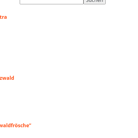
nach:
tra
rzwald
waldfrösche“