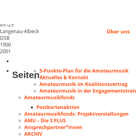
Liederkranz Albeck 19
Deutschland
89129
Langenau-Albeck
Über uns
DSB
1900
2001
5-Punkte-Plan für die Amateurmusik
Seiten
Aktuelles & Kontakt
Amateurmusik im Koalitionsvertrag
Amateurmusik in der Engagementstrate
Amateurmusikfonds
Postkartenaktion
Amateurmusikfonds: Projektvorstellungen
AMU – Die 3 PLUS
Ansprechpartner*innen
ARCHIV