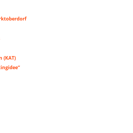
ktoberdorf
s
 (KAT)
tingidee“