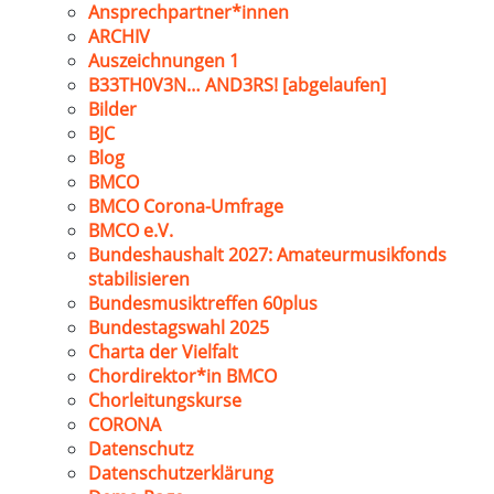
Ansprechpartner*innen
ARCHIV
Auszeichnungen 1
B33TH0V3N… AND3RS! [abgelaufen]
Bilder
BJC
Blog
BMCO
BMCO Corona-Umfrage
BMCO e.V.
Bundeshaushalt 2027: Amateurmusikfonds
stabilisieren
Bundesmusiktreffen 60plus
Bundestagswahl 2025
Charta der Vielfalt
Chordirektor*in BMCO
Chorleitungskurse
CORONA
Datenschutz
Datenschutzerklärung