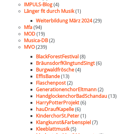
IMPULS-Blog
(4)
Länger fit durch Musik
(1)
Weiterbildung März 2024
(29)
Mfa
(94)
MOD
(19)
Musica-DB
(2)
MVO
(239)
BlackForestFestival
(8)
BräunsdorfKlingtundSingt
(6)
Burgwaldfrösche
(4)
EffisBande
(13)
Flaschenpost
(2)
GenerationenchorEltmann
(2)
HandglockenchorBadSchandau
(13)
HarryPotterProjekt
(6)
hauDraufKapelle
(6)
KinderchorSt.Peter
(1)
Klangkunst&Farbenspiel
(7)
Kleeblattmusik
(5)