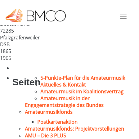
Liederkranz 1865
Pfalzgrafenweiler eV.
Toggle
Deutschland
navigat
72285
Pfalzgrafenweiler
DSB
1865
1965
5-Punkte-Plan für die Amateurmusik
Seiten
Aktuelles & Kontakt
Amateurmusik im Koalitionsvertrag
Amateurmusik in der
Engagementstrategie des Bundes
Amateurmusikfonds
Postkartenaktion
Amateurmusikfonds: Projektvorstellungen
AMU – Die 3 PLUS