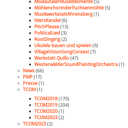
ModautalerMusikMomente
(5)
MühlenchorinderFuchsenmühle
(5)
MusikwerkstattAhrensberg
(1)
NiersKendel
(6)
PitchPlease
(13)
PoliticalLied
(3)
RootSinging
(2)
Ukulele bauen und spielen
(9)
VillageVisionSongContest
(7)
Werkstatt Quillo
(47)
WesterwälderSoundPaintingOrchestra
(1)
News
(66)
PMP
(17)
Presse
(1)
TCOM
(1)
TCOM2018
(170)
TCOM2019
(204)
TCOM2020
(1)
TCOM2023
(2)
TCOM2023
(2)