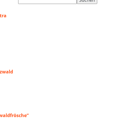
nach:
tra
rzwald
waldfrösche“