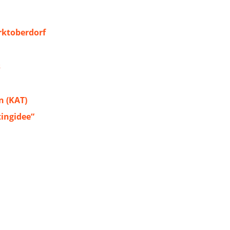
ktoberdorf
s
 (KAT)
tingidee“