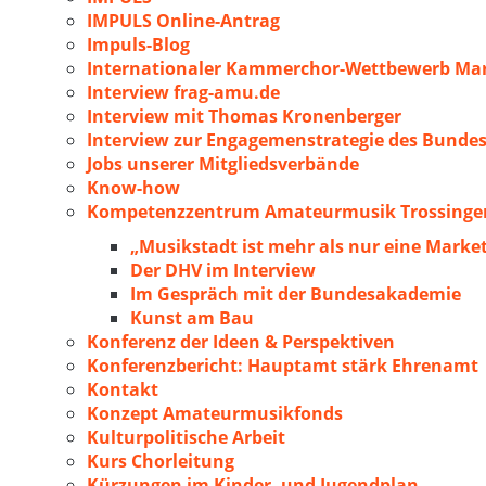
IMPULS Online-Antrag
Impuls-Blog
Internationaler Kammerchor-Wettbewerb Mar
Interview frag-amu.de
Interview mit Thomas Kronenberger
Interview zur Engagemenstrategie des Bunde
Jobs unserer Mitgliedsverbände
Know-how
Kompetenzzentrum Amateurmusik Trossingen
„Musikstadt ist mehr als nur eine Marke
Der DHV im Interview
Im Gespräch mit der Bundesakademie
Kunst am Bau
Konferenz der Ideen & Perspektiven
Konferenzbericht: Hauptamt stärk Ehrenamt
Kontakt
Konzept Amateurmusikfonds
Kulturpolitische Arbeit
Kurs Chorleitung
Kürzungen im Kinder- und Jugendplan