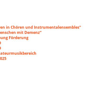
ren in Chören und Instrumentalensembles“
 Menschen mit Demenz“
ibung Förderung
O
O
mateurmusikbereich
2025