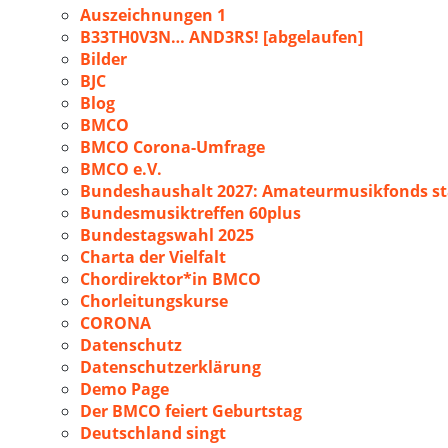
Auszeichnungen 1
B33TH0V3N… AND3RS! [abgelaufen]
Bilder
BJC
Blog
BMCO
BMCO Corona-Umfrage
BMCO e.V.
Bundeshaushalt 2027: Amateurmusikfonds sta
Bundesmusiktreffen 60plus
Bundestagswahl 2025
Charta der Vielfalt
Chordirektor*in BMCO
Chorleitungskurse
CORONA
Datenschutz
Datenschutzerklärung
Demo Page
Der BMCO feiert Geburtstag
Deutschland singt