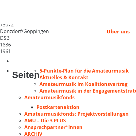
Liederkranz 1836 Don
Deutschland
73072
Donzdorf/Göppingen
Über uns
DSB
1836
1961
5-Punkte-Plan für die Amateurmusik
Seiten
Aktuelles & Kontakt
Amateurmusik im Koalitionsvertrag
Amateurmusik in der Engagementstrate
Amateurmusikfonds
Postkartenaktion
Amateurmusikfonds: Projektvorstellungen
AMU – Die 3 PLUS
Ansprechpartner*innen
ARCHIV