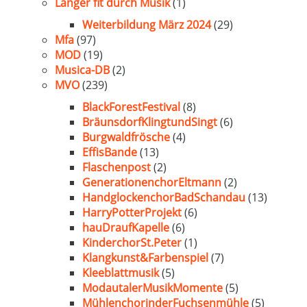
Länger fit durch Musik
(1)
Weiterbildung März 2024
(29)
Mfa
(97)
MOD
(19)
Musica-DB
(2)
MVO
(239)
BlackForestFestival
(8)
BräunsdorfKlingtundSingt
(6)
Burgwaldfrösche
(4)
EffisBande
(13)
Flaschenpost
(2)
GenerationenchorEltmann
(2)
HandglockenchorBadSchandau
(13)
HarryPotterProjekt
(6)
hauDraufKapelle
(6)
KinderchorSt.Peter
(1)
Klangkunst&Farbenspiel
(7)
Kleeblattmusik
(5)
ModautalerMusikMomente
(5)
MühlenchorinderFuchsenmühle
(5)