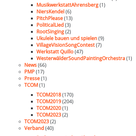
MusikwerkstattAhrensberg
(1)
NiersKendel
(6)
PitchPlease
(13)
PoliticalLied
(3)
RootSinging
(2)
Ukulele bauen und spielen
(9)
VillageVisionSongContest
(7)
Werkstatt Quillo
(47)
WesterwälderSoundPaintingOrchestra
(1)
News
(66)
PMP
(17)
Presse
(1)
TCOM
(1)
TCOM2018
(170)
TCOM2019
(204)
TCOM2020
(1)
TCOM2023
(2)
TCOM2023
(2)
Verband
(40)