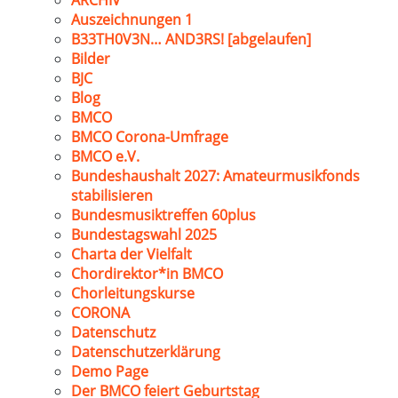
ARCHIV
Auszeichnungen 1
B33TH0V3N… AND3RS! [abgelaufen]
Bilder
BJC
Blog
BMCO
BMCO Corona-Umfrage
BMCO e.V.
Bundeshaushalt 2027: Amateurmusikfonds
stabilisieren
Bundesmusiktreffen 60plus
Bundestagswahl 2025
Charta der Vielfalt
Chordirektor*in BMCO
Chorleitungskurse
CORONA
Datenschutz
Datenschutzerklärung
Demo Page
Der BMCO feiert Geburtstag