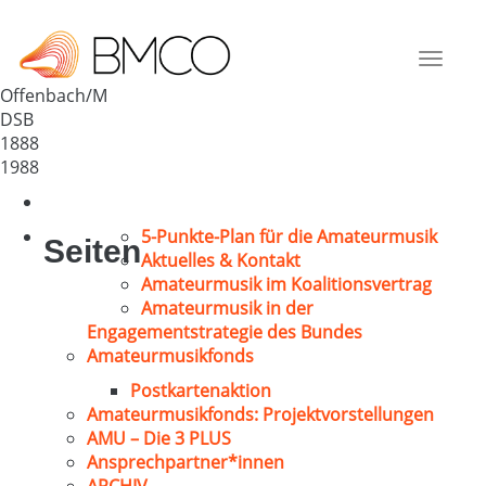
Kolpingchor Offenbach/M
Deutschland
Toggle
63075
navigat
Offenbach/M
DSB
1888
1988
5-Punkte-Plan für die Amateurmusik
Seiten
Aktuelles & Kontakt
Amateurmusik im Koalitionsvertrag
Amateurmusik in der
Engagementstrategie des Bundes
Amateurmusikfonds
Postkartenaktion
Amateurmusikfonds: Projektvorstellungen
AMU – Die 3 PLUS
Ansprechpartner*innen