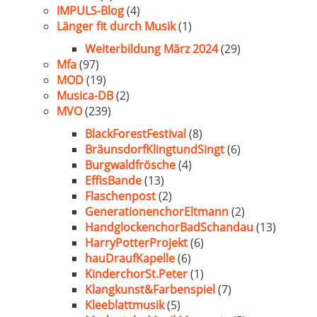
IMPULS-Blog
(4)
Länger fit durch Musik
(1)
Weiterbildung März 2024
(29)
Mfa
(97)
MOD
(19)
Musica-DB
(2)
MVO
(239)
BlackForestFestival
(8)
BräunsdorfKlingtundSingt
(6)
Burgwaldfrösche
(4)
EffisBande
(13)
Flaschenpost
(2)
GenerationenchorEltmann
(2)
HandglockenchorBadSchandau
(13)
HarryPotterProjekt
(6)
hauDraufKapelle
(6)
KinderchorSt.Peter
(1)
Klangkunst&Farbenspiel
(7)
Kleeblattmusik
(5)