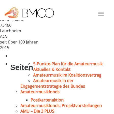
Kirchenchor St. Petrus und
Paulus
Toggle
Deutschland
navigat
73466
Lauchheim
ACV
seit über 100 Jahren
2015
5-Punkte-Plan für die Amateurmusik
Seiten
Aktuelles & Kontakt
Amateurmusik im Koalitionsvertrag
Amateurmusik in der
Engagementstrategie des Bundes
Amateurmusikfonds
Postkartenaktion
Amateurmusikfonds: Projektvorstellungen
AMU – Die 3 PLUS