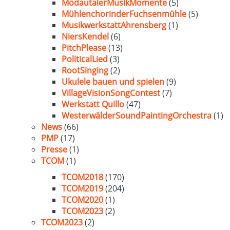
ModautalerMusikMomente
(5)
MühlenchorinderFuchsenmühle
(5)
MusikwerkstattAhrensberg
(1)
NiersKendel
(6)
PitchPlease
(13)
PoliticalLied
(3)
RootSinging
(2)
Ukulele bauen und spielen
(9)
VillageVisionSongContest
(7)
Werkstatt Quillo
(47)
WesterwälderSoundPaintingOrchestra
(1)
News
(66)
PMP
(17)
Presse
(1)
TCOM
(1)
TCOM2018
(170)
TCOM2019
(204)
TCOM2020
(1)
TCOM2023
(2)
TCOM2023
(2)