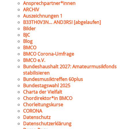
Ansprechpartner*innen
ARCHIV
Auszeichnungen 1
B33TH0V3N… AND3RS! [abgelaufen]
Bilder
BJC
Blog
BMCO
BMCO Corona-Umfrage
BMCO e.V.
Bundeshaushalt 2027: Amateurmusikfonds
stabilisieren
Bundesmusiktreffen 60plus
Bundestagswahl 2025
Charta der Vielfalt
Chordirektor*in BMCO
Chorleitungskurse
CORONA
Datenschutz
Datenschutzerklärung