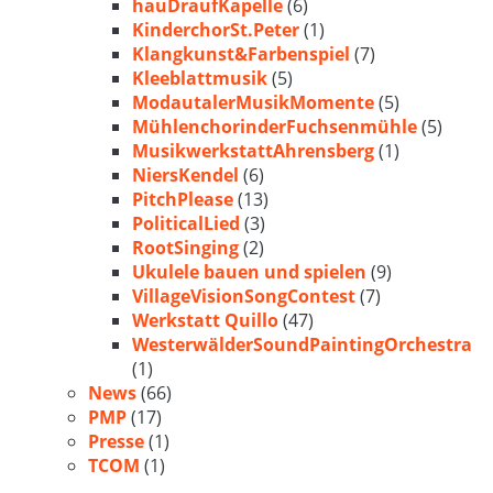
hauDraufKapelle
(6)
KinderchorSt.Peter
(1)
Klangkunst&Farbenspiel
(7)
Kleeblattmusik
(5)
ModautalerMusikMomente
(5)
MühlenchorinderFuchsenmühle
(5)
MusikwerkstattAhrensberg
(1)
NiersKendel
(6)
PitchPlease
(13)
PoliticalLied
(3)
RootSinging
(2)
Ukulele bauen und spielen
(9)
VillageVisionSongContest
(7)
Werkstatt Quillo
(47)
WesterwälderSoundPaintingOrchestra
(1)
News
(66)
PMP
(17)
Presse
(1)
TCOM
(1)