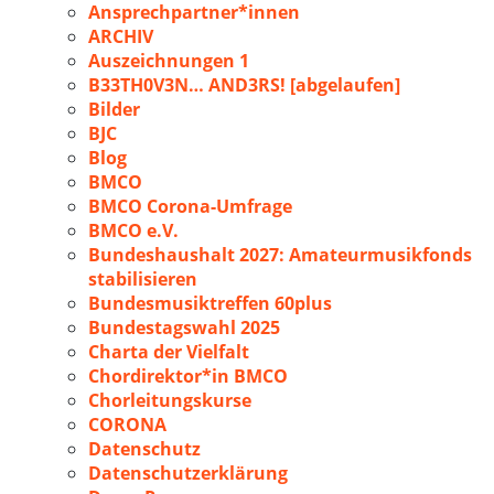
Ansprechpartner*innen
ARCHIV
Auszeichnungen 1
B33TH0V3N… AND3RS! [abgelaufen]
Bilder
BJC
Blog
BMCO
BMCO Corona-Umfrage
BMCO e.V.
Bundeshaushalt 2027: Amateurmusikfonds
stabilisieren
Bundesmusiktreffen 60plus
Bundestagswahl 2025
Charta der Vielfalt
Chordirektor*in BMCO
Chorleitungskurse
CORONA
Datenschutz
Datenschutzerklärung