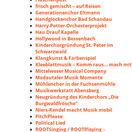
frisch gemischt – auf Reisen
Generationenchor Eltmann
Handglockenchor Bad Schandau
Harry-Potter-Orchesterprojekt
Hau Drauf Kapelle
Hollywood in Bessenbach
Kinderchorgründung St. Peter im
Schwarzwald
Klangkunst & Farbenspiel
Kleeblattmusik – Komm raus… mach mit
Mittelweser Musical Company
Modautaler Musik Momente
Mühlenchor in der Fuchsenmühle
Musikwerkstatt Abensberg
Neugründung des Kinderchors „Die
Burgwaldfrösche“
Niers-Kendel macht Musik mobil
PitchPlease
Political Lied
ROOTSinging / ROOTPlaying –