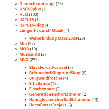
Deutschland singt
(28)
DMT60plus
(1)
HLM
(100)
IMPULS
(1)
IMPULS-Blog
(4)
Länger fit durch Musik
(1)
Weiterbildung März 2024
(29)
Mfa
(97)
MOD
(19)
Musica-DB
(2)
MVO
(239)
BlackForestFestival
(8)
BräunsdorfKlingtundSingt
(6)
Burgwaldfrösche
(4)
EffisBande
(13)
Flaschenpost
(2)
GenerationenchorEltmann
(2)
HandglockenchorBadSchandau
(13)
HarryPotterProjekt
(6)