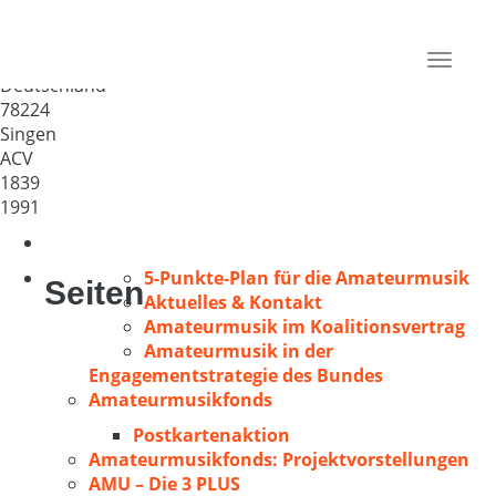
Kirchenchor St. Peter und Paul
Singen
Toggle
Deutschland
navigat
78224
Singen
ACV
1839
1991
5-Punkte-Plan für die Amateurmusik
Seiten
Aktuelles & Kontakt
Amateurmusik im Koalitionsvertrag
Amateurmusik in der
Engagementstrategie des Bundes
Amateurmusikfonds
Postkartenaktion
Amateurmusikfonds: Projektvorstellungen
AMU – Die 3 PLUS