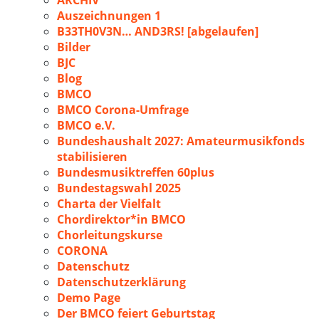
ARCHIV
Auszeichnungen 1
B33TH0V3N… AND3RS! [abgelaufen]
Bilder
BJC
Blog
BMCO
BMCO Corona-Umfrage
BMCO e.V.
Bundeshaushalt 2027: Amateurmusikfonds
stabilisieren
Bundesmusiktreffen 60plus
Bundestagswahl 2025
Charta der Vielfalt
Chordirektor*in BMCO
Chorleitungskurse
CORONA
Datenschutz
Datenschutzerklärung
Demo Page
Der BMCO feiert Geburtstag