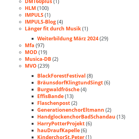
DMT60plus
(1)
HLM
(100)
IMPULS
(1)
IMPULS-Blog
(4)
Länger fit durch Musik
(1)
Weiterbildung März 2024
(29)
Mfa
(97)
MOD
(19)
Musica-DB
(2)
MVO
(239)
BlackForestFestival
(8)
BräunsdorfKlingtundSingt
(6)
Burgwaldfrösche
(4)
EffisBande
(13)
Flaschenpost
(2)
GenerationenchorEltmann
(2)
HandglockenchorBadSchandau
(13)
HarryPotterProjekt
(6)
hauDraufKapelle
(6)
KinderchorSt.Peter
(1)