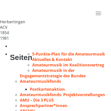
Kirchenchor St.Oswald
Deutschland
Toggle
88518
navigat
Herbertingen
ACV
1854
1981
5-Punkte-Plan für die Amateurmusik
Seiten
Aktuelles & Kontakt
Amateurmusik im Koalitionsvertrag
Amateurmusik in der
Engagementstrategie des Bundes
Amateurmusikfonds
Postkartenaktion
Amateurmusikfonds: Projektvorstellungen
AMU – Die 3 PLUS
Ansprechpartner*innen