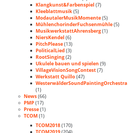
Klangkunst&Farbenspiel
(7)
Kleeblattmusik
(5)
ModautalerMusikMomente
(5)
MühlenchorinderFuchsenmühle
(5)
MusikwerkstattAhrensberg
(1)
NiersKendel
(6)
PitchPlease
(13)
PoliticalLied
(3)
RootSinging
(2)
Ukulele bauen und spielen
(9)
VillageVisionSongContest
(7)
Werkstatt Quillo
(47)
WesterwälderSoundPaintingOrchestra
(1)
News
(66)
PMP
(17)
Presse
(1)
TCOM
(1)
TCOM2018
(170)
TCOM2019
(204)