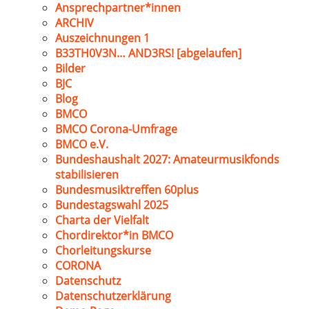
Ansprechpartner*innen
ARCHIV
Auszeichnungen 1
B33TH0V3N… AND3RS! [abgelaufen]
Bilder
BJC
Blog
BMCO
BMCO Corona-Umfrage
BMCO e.V.
Bundeshaushalt 2027: Amateurmusikfonds
stabilisieren
Bundesmusiktreffen 60plus
Bundestagswahl 2025
Charta der Vielfalt
Chordirektor*in BMCO
Chorleitungskurse
CORONA
Datenschutz
Datenschutzerklärung