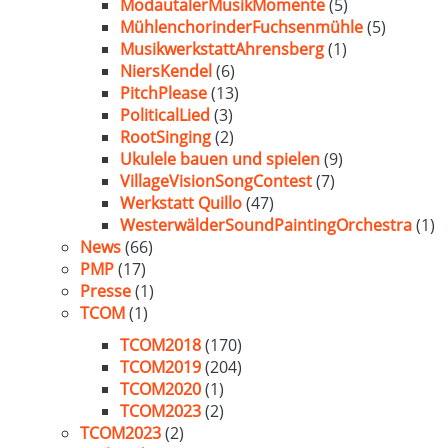
ModautalerMusikMomente
(5)
MühlenchorinderFuchsenmühle
(5)
MusikwerkstattAhrensberg
(1)
NiersKendel
(6)
PitchPlease
(13)
PoliticalLied
(3)
RootSinging
(2)
Ukulele bauen und spielen
(9)
VillageVisionSongContest
(7)
Werkstatt Quillo
(47)
WesterwälderSoundPaintingOrchestra
(1)
News
(66)
PMP
(17)
Presse
(1)
TCOM
(1)
TCOM2018
(170)
TCOM2019
(204)
TCOM2020
(1)
TCOM2023
(2)
TCOM2023
(2)