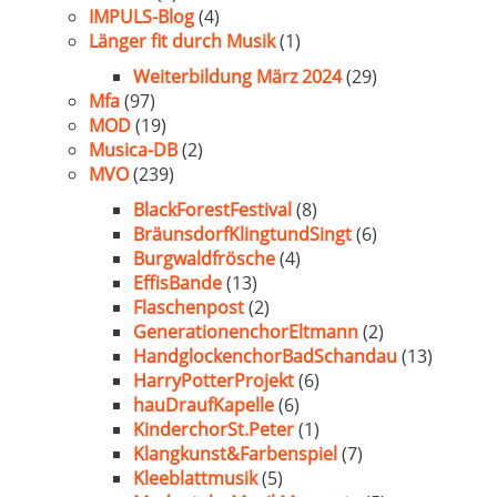
IMPULS-Blog
(4)
Länger fit durch Musik
(1)
Weiterbildung März 2024
(29)
Mfa
(97)
MOD
(19)
Musica-DB
(2)
MVO
(239)
BlackForestFestival
(8)
BräunsdorfKlingtundSingt
(6)
Burgwaldfrösche
(4)
EffisBande
(13)
Flaschenpost
(2)
GenerationenchorEltmann
(2)
HandglockenchorBadSchandau
(13)
HarryPotterProjekt
(6)
hauDraufKapelle
(6)
KinderchorSt.Peter
(1)
Klangkunst&Farbenspiel
(7)
Kleeblattmusik
(5)