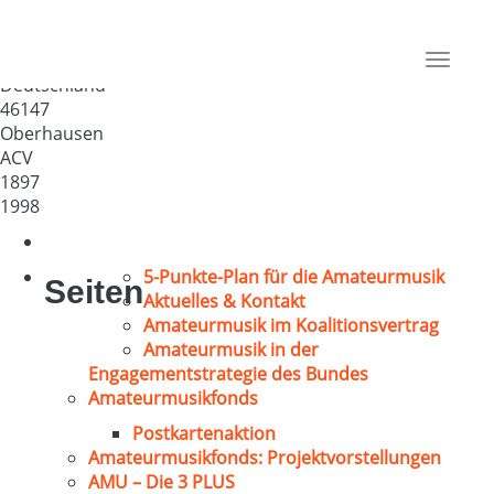
Kirchenchor St. Josef
Schmachtendorf
Toggle
Deutschland
navigat
46147
Oberhausen
ACV
1897
1998
5-Punkte-Plan für die Amateurmusik
Seiten
Aktuelles & Kontakt
Amateurmusik im Koalitionsvertrag
Amateurmusik in der
Engagementstrategie des Bundes
Amateurmusikfonds
Postkartenaktion
Amateurmusikfonds: Projektvorstellungen
AMU – Die 3 PLUS