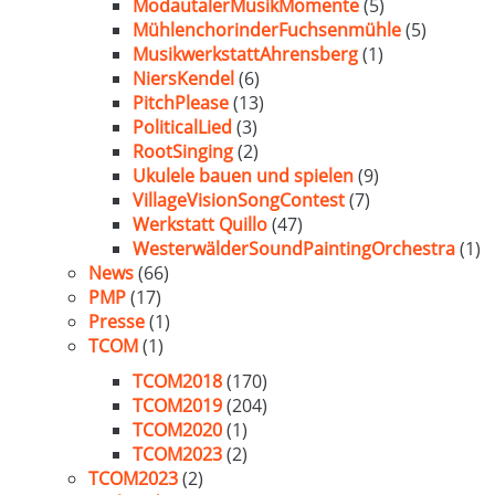
ModautalerMusikMomente
(5)
MühlenchorinderFuchsenmühle
(5)
MusikwerkstattAhrensberg
(1)
NiersKendel
(6)
PitchPlease
(13)
PoliticalLied
(3)
RootSinging
(2)
Ukulele bauen und spielen
(9)
VillageVisionSongContest
(7)
Werkstatt Quillo
(47)
WesterwälderSoundPaintingOrchestra
(1)
News
(66)
PMP
(17)
Presse
(1)
TCOM
(1)
TCOM2018
(170)
TCOM2019
(204)
TCOM2020
(1)
TCOM2023
(2)
TCOM2023
(2)