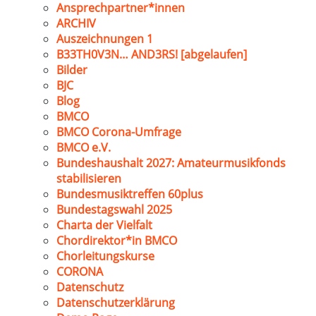
Ansprechpartner*innen
ARCHIV
Auszeichnungen 1
B33TH0V3N… AND3RS! [abgelaufen]
Bilder
BJC
Blog
BMCO
BMCO Corona-Umfrage
BMCO e.V.
Bundeshaushalt 2027: Amateurmusikfonds
stabilisieren
Bundesmusiktreffen 60plus
Bundestagswahl 2025
Charta der Vielfalt
Chordirektor*in BMCO
Chorleitungskurse
CORONA
Datenschutz
Datenschutzerklärung