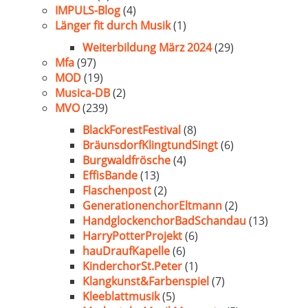
IMPULS-Blog
(4)
Länger fit durch Musik
(1)
Weiterbildung März 2024
(29)
Mfa
(97)
MOD
(19)
Musica-DB
(2)
MVO
(239)
BlackForestFestival
(8)
BräunsdorfKlingtundSingt
(6)
Burgwaldfrösche
(4)
EffisBande
(13)
Flaschenpost
(2)
GenerationenchorEltmann
(2)
HandglockenchorBadSchandau
(13)
HarryPotterProjekt
(6)
hauDraufKapelle
(6)
KinderchorSt.Peter
(1)
Klangkunst&Farbenspiel
(7)
Kleeblattmusik
(5)