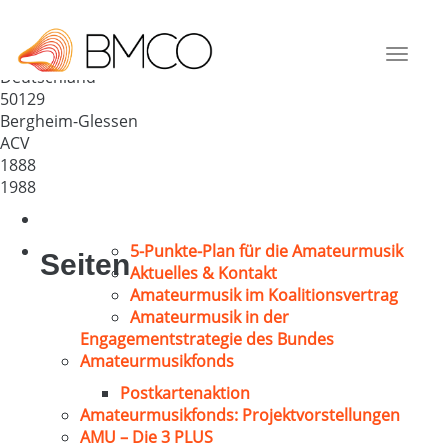
Kirchenchor St. Cäcilia
Glessen
Toggle
Deutschland
navigat
50129
Bergheim-Glessen
ACV
1888
1988
5-Punkte-Plan für die Amateurmusik
Seiten
Aktuelles & Kontakt
Amateurmusik im Koalitionsvertrag
Amateurmusik in der
Engagementstrategie des Bundes
Amateurmusikfonds
Postkartenaktion
Amateurmusikfonds: Projektvorstellungen
AMU – Die 3 PLUS