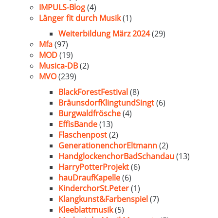
IMPULS-Blog
(4)
Länger fit durch Musik
(1)
Weiterbildung März 2024
(29)
Mfa
(97)
MOD
(19)
Musica-DB
(2)
MVO
(239)
BlackForestFestival
(8)
BräunsdorfKlingtundSingt
(6)
Burgwaldfrösche
(4)
EffisBande
(13)
Flaschenpost
(2)
GenerationenchorEltmann
(2)
HandglockenchorBadSchandau
(13)
HarryPotterProjekt
(6)
hauDraufKapelle
(6)
KinderchorSt.Peter
(1)
Klangkunst&Farbenspiel
(7)
Kleeblattmusik
(5)