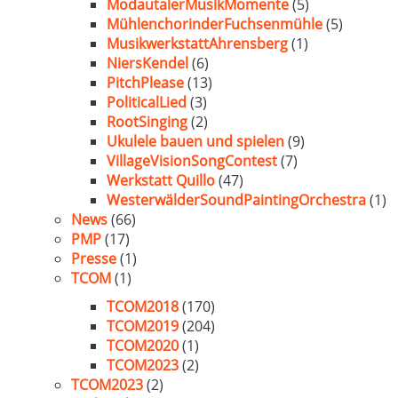
ModautalerMusikMomente
(5)
MühlenchorinderFuchsenmühle
(5)
MusikwerkstattAhrensberg
(1)
NiersKendel
(6)
PitchPlease
(13)
PoliticalLied
(3)
RootSinging
(2)
Ukulele bauen und spielen
(9)
VillageVisionSongContest
(7)
Werkstatt Quillo
(47)
WesterwälderSoundPaintingOrchestra
(1)
News
(66)
PMP
(17)
Presse
(1)
TCOM
(1)
TCOM2018
(170)
TCOM2019
(204)
TCOM2020
(1)
TCOM2023
(2)
TCOM2023
(2)