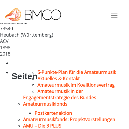
Kirchenchor St. Bernhard
Heubach
Toggle
Deutschland
navigat
73540
Heubach (Württemberg)
ACV
1898
2018
5-Punkte-Plan für die Amateurmusik
Seiten
Aktuelles & Kontakt
Amateurmusik im Koalitionsvertrag
Amateurmusik in der
Engagementstrategie des Bundes
Amateurmusikfonds
Postkartenaktion
Amateurmusikfonds: Projektvorstellungen
AMU – Die 3 PLUS