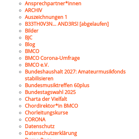
Ansprechpartner*innen
ARCHIV
Auszeichnungen 1
B33TH0V3N… AND3RS! [abgelaufen]
Bilder
BJC
Blog
BMCO
BMCO Corona-Umfrage
BMCO e.V.
Bundeshaushalt 2027: Amateurmusikfonds
stabilisieren
Bundesmusiktreffen 60plus
Bundestagswahl 2025
Charta der Vielfalt
Chordirektor*in BMCO
Chorleitungskurse
CORONA
Datenschutz
Datenschutzerklärung