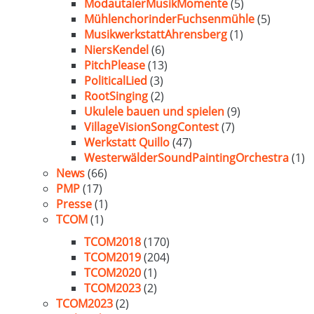
ModautalerMusikMomente
(5)
MühlenchorinderFuchsenmühle
(5)
MusikwerkstattAhrensberg
(1)
NiersKendel
(6)
PitchPlease
(13)
PoliticalLied
(3)
RootSinging
(2)
Ukulele bauen und spielen
(9)
VillageVisionSongContest
(7)
Werkstatt Quillo
(47)
WesterwälderSoundPaintingOrchestra
(1)
News
(66)
PMP
(17)
Presse
(1)
TCOM
(1)
TCOM2018
(170)
TCOM2019
(204)
TCOM2020
(1)
TCOM2023
(2)
TCOM2023
(2)