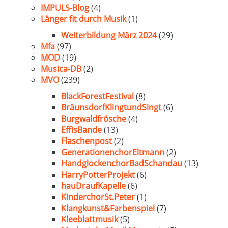
IMPULS-Blog
(4)
Länger fit durch Musik
(1)
Weiterbildung März 2024
(29)
Mfa
(97)
MOD
(19)
Musica-DB
(2)
MVO
(239)
BlackForestFestival
(8)
BräunsdorfKlingtundSingt
(6)
Burgwaldfrösche
(4)
EffisBande
(13)
Flaschenpost
(2)
GenerationenchorEltmann
(2)
HandglockenchorBadSchandau
(13)
HarryPotterProjekt
(6)
hauDraufKapelle
(6)
KinderchorSt.Peter
(1)
Klangkunst&Farbenspiel
(7)
Kleeblattmusik
(5)