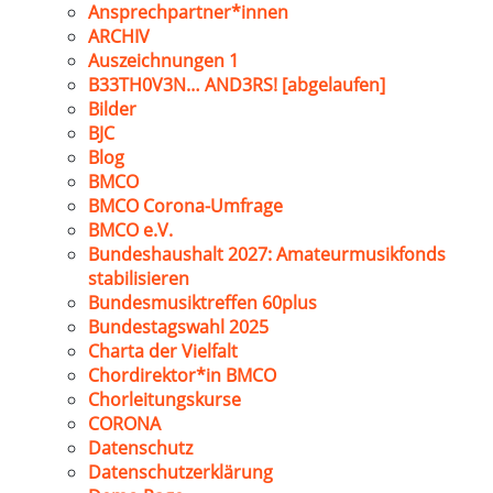
Ansprechpartner*innen
ARCHIV
Auszeichnungen 1
B33TH0V3N… AND3RS! [abgelaufen]
Bilder
BJC
Blog
BMCO
BMCO Corona-Umfrage
BMCO e.V.
Bundeshaushalt 2027: Amateurmusikfonds
stabilisieren
Bundesmusiktreffen 60plus
Bundestagswahl 2025
Charta der Vielfalt
Chordirektor*in BMCO
Chorleitungskurse
CORONA
Datenschutz
Datenschutzerklärung