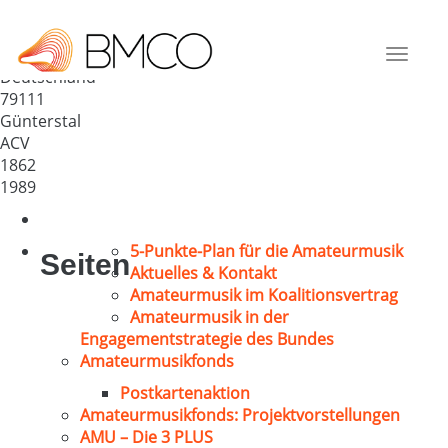
Kirchenchor „Liebfrauen“
Günterstal
Toggle
Deutschland
navigat
79111
Günterstal
ACV
1862
1989
5-Punkte-Plan für die Amateurmusik
Seiten
Aktuelles & Kontakt
Amateurmusik im Koalitionsvertrag
Amateurmusik in der
Engagementstrategie des Bundes
Amateurmusikfonds
Postkartenaktion
Amateurmusikfonds: Projektvorstellungen
AMU – Die 3 PLUS