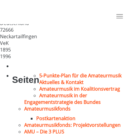
Kirchenchor d. Ev.
Kirchengemeinde
Toggle
Deutschland
navigat
72666
Neckartailfingen
VeK
1895
1996
5-Punkte-Plan für die Amateurmusik
Seiten
Aktuelles & Kontakt
Amateurmusik im Koalitionsvertrag
Amateurmusik in der
Engagementstrategie des Bundes
Amateurmusikfonds
Postkartenaktion
Amateurmusikfonds: Projektvorstellungen
AMU – Die 3 PLUS