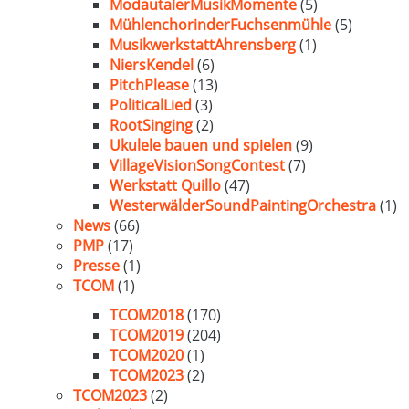
ModautalerMusikMomente
(5)
MühlenchorinderFuchsenmühle
(5)
MusikwerkstattAhrensberg
(1)
NiersKendel
(6)
PitchPlease
(13)
PoliticalLied
(3)
RootSinging
(2)
Ukulele bauen und spielen
(9)
VillageVisionSongContest
(7)
Werkstatt Quillo
(47)
WesterwälderSoundPaintingOrchestra
(1)
News
(66)
PMP
(17)
Presse
(1)
TCOM
(1)
TCOM2018
(170)
TCOM2019
(204)
TCOM2020
(1)
TCOM2023
(2)
TCOM2023
(2)