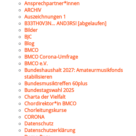
Ansprechpartner*innen
ARCHIV
Auszeichnungen 1
B33TH0V3N… AND3RS! [abgelaufen]
Bilder
BJC
Blog
BMCO
BMCO Corona-Umfrage
BMCO e.V.
Bundeshaushalt 2027: Amateurmusikfonds
stabilisieren
Bundesmusiktreffen 60plus
Bundestagswahl 2025
Charta der Vielfalt
Chordirektor*in BMCO
Chorleitungskurse
CORONA
Datenschutz
Datenschutzerklärung