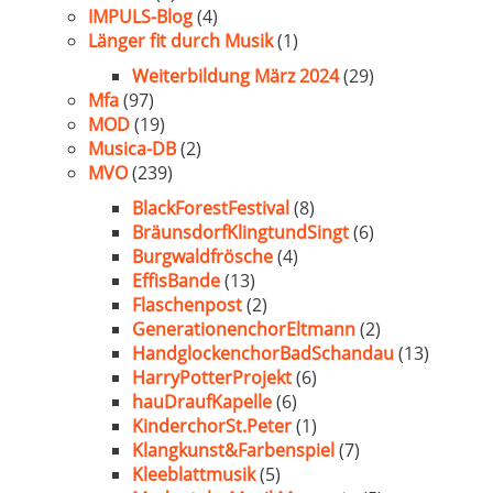
IMPULS-Blog
(4)
Länger fit durch Musik
(1)
Weiterbildung März 2024
(29)
Mfa
(97)
MOD
(19)
Musica-DB
(2)
MVO
(239)
BlackForestFestival
(8)
BräunsdorfKlingtundSingt
(6)
Burgwaldfrösche
(4)
EffisBande
(13)
Flaschenpost
(2)
GenerationenchorEltmann
(2)
HandglockenchorBadSchandau
(13)
HarryPotterProjekt
(6)
hauDraufKapelle
(6)
KinderchorSt.Peter
(1)
Klangkunst&Farbenspiel
(7)
Kleeblattmusik
(5)