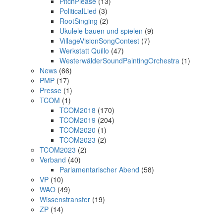
PitchPlease
(13)
PoliticalLied
(3)
RootSinging
(2)
Ukulele bauen und spielen
(9)
VillageVisionSongContest
(7)
Werkstatt Quillo
(47)
WesterwälderSoundPaintingOrchestra
(1)
News
(66)
PMP
(17)
Presse
(1)
TCOM
(1)
TCOM2018
(170)
TCOM2019
(204)
TCOM2020
(1)
TCOM2023
(2)
TCOM2023
(2)
Verband
(40)
Parlamentarischer Abend
(58)
VP
(10)
WAO
(49)
Wissenstransfer
(19)
ZP
(14)