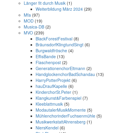
Länger fit durch Musik
(1)
Weiterbildung März 2024
(29)
Mfa
(97)
MOD
(19)
Musica-DB
(2)
MVO
(239)
BlackForestFestival
(8)
BräunsdorfKlingtundSingt
(6)
Burgwaldfrösche
(4)
EffisBande
(13)
Flaschenpost
(2)
GenerationenchorEltmann
(2)
HandglockenchorBadSchandau
(13)
HarryPotterProjekt
(6)
hauDraufKapelle
(6)
KinderchorSt.Peter
(1)
Klangkunst&Farbenspiel
(7)
Kleeblattmusik
(5)
ModautalerMusikMomente
(5)
MühlenchorinderFuchsenmühle
(5)
MusikwerkstattAhrensberg
(1)
NiersKendel
(6)