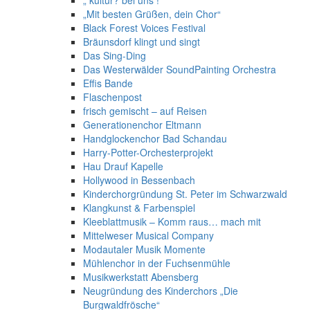
„ kultur? bei uns !“
„Mit besten Grüßen, dein Chor“
Black Forest Voices Festival
Bräunsdorf klingt und singt
Das Sing-Ding
Das Westerwälder SoundPainting Orchestra
Effis Bande
Flaschenpost
frisch gemischt – auf Reisen
Generationenchor Eltmann
Handglockenchor Bad Schandau
Harry-Potter-Orchesterprojekt
Hau Drauf Kapelle
Hollywood in Bessenbach
Kinderchorgründung St. Peter im Schwarzwald
Klangkunst & Farbenspiel
Kleeblattmusik – Komm raus… mach mit
Mittelweser Musical Company
Modautaler Musik Momente
Mühlenchor in der Fuchsenmühle
Musikwerkstatt Abensberg
Neugründung des Kinderchors „Die
Burgwaldfrösche“