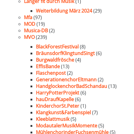
Länger fit durch Musik
(1)
Weiterbildung März 2024
(29)
Mfa
(97)
MOD
(19)
Musica-DB
(2)
MVO
(239)
BlackForestFestival
(8)
BräunsdorfKlingtundSingt
(6)
Burgwaldfrösche
(4)
EffisBande
(13)
Flaschenpost
(2)
GenerationenchorEltmann
(2)
HandglockenchorBadSchandau
(13)
HarryPotterProjekt
(6)
hauDraufKapelle
(6)
KinderchorSt.Peter
(1)
Klangkunst&Farbenspiel
(7)
Kleeblattmusik
(5)
ModautalerMusikMomente
(5)
MühlenchorinderFuchsenmühle
(5)