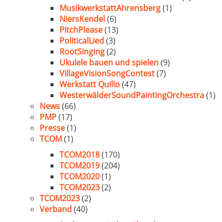
MusikwerkstattAhrensberg
(1)
NiersKendel
(6)
PitchPlease
(13)
PoliticalLied
(3)
RootSinging
(2)
Ukulele bauen und spielen
(9)
VillageVisionSongContest
(7)
Werkstatt Quillo
(47)
WesterwälderSoundPaintingOrchestra
(1)
News
(66)
PMP
(17)
Presse
(1)
TCOM
(1)
TCOM2018
(170)
TCOM2019
(204)
TCOM2020
(1)
TCOM2023
(2)
TCOM2023
(2)
Verband
(40)