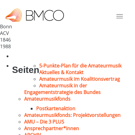
Kirchenchor an St. Adelheid
Deutschland
Toggle
53229
navigat
Bonn
ACV
1846
1988
5-Punkte-Plan für die Amateurmusik
Seiten
Aktuelles & Kontakt
Amateurmusik im Koalitionsvertrag
Amateurmusik in der
Engagementstrategie des Bundes
Amateurmusikfonds
Postkartenaktion
Amateurmusikfonds: Projektvorstellungen
AMU – Die 3 PLUS
Ansprechpartner*innen