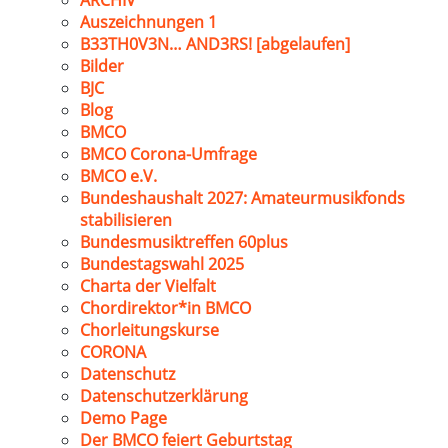
ARCHIV
Auszeichnungen 1
B33TH0V3N… AND3RS! [abgelaufen]
Bilder
BJC
Blog
BMCO
BMCO Corona-Umfrage
BMCO e.V.
Bundeshaushalt 2027: Amateurmusikfonds
stabilisieren
Bundesmusiktreffen 60plus
Bundestagswahl 2025
Charta der Vielfalt
Chordirektor*in BMCO
Chorleitungskurse
CORONA
Datenschutz
Datenschutzerklärung
Demo Page
Der BMCO feiert Geburtstag