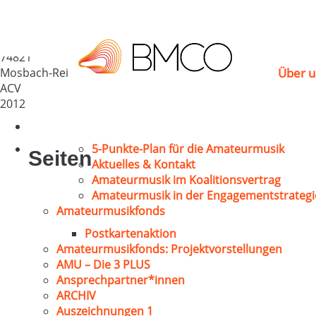
Katholischer Kirchen
Deutschland
74821
Mosbach-Rei
Über u
ACV
2012
5-Punkte-Plan für die Amateurmusik
Seiten
Aktuelles & Kontakt
Amateurmusik im Koalitionsvertrag
Amateurmusik in der Engagementstrategi
Amateurmusikfonds
Postkartenaktion
Amateurmusikfonds: Projektvorstellungen
AMU – Die 3 PLUS
Ansprechpartner*innen
ARCHIV
Auszeichnungen 1