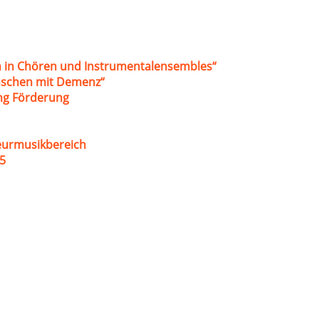
 in Chören und Instrumentalensembles“
nschen mit Demenz“
ung Förderung
eurmusikbereich
5