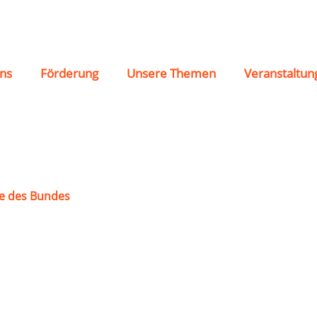
chor „St. Paulus Loh
ns
Förderung
Unsere Themen
Veranstaltun
e des Bundes