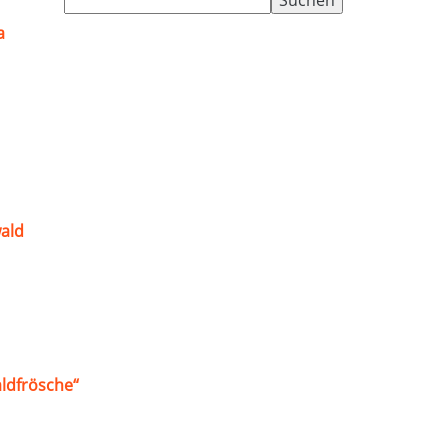
nach:
a
ald
ldfrösche“