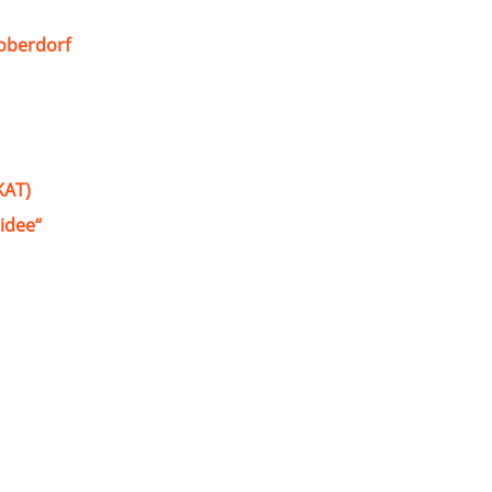
oberdorf
KAT)
idee“