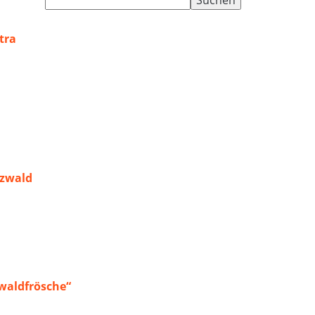
nach:
tra
rzwald
waldfrösche“