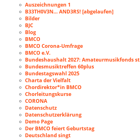
Auszeichnungen 1
B33TH0V3N… AND3RS! [abgelaufen]
Bilder
BJC
Blog
BMCO
BMCO Corona-Umfrage
BMCO e.V.
Bundeshaushalt 2027: Amateurmusikfonds sta
Bundesmusiktreffen 60plus
Bundestagswahl 2025
Charta der Vielfalt
Chordirektor*in BMCO
Chorleitungskurse
CORONA
Datenschutz
Datenschutzerklärung
Demo Page
Der BMCO feiert Geburtstag
Deutschland singt