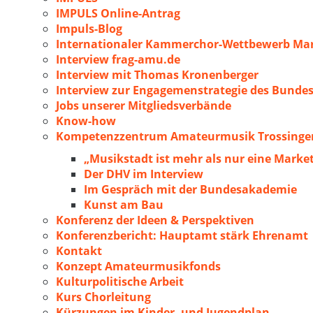
IMPULS Online-Antrag
Impuls-Blog
Internationaler Kammerchor-Wettbewerb Mar
Interview frag-amu.de
Interview mit Thomas Kronenberger
Interview zur Engagemenstrategie des Bunde
Jobs unserer Mitgliedsverbände
Know-how
Kompetenzzentrum Amateurmusik Trossingen
„Musikstadt ist mehr als nur eine Marke
Der DHV im Interview
Im Gespräch mit der Bundesakademie
Kunst am Bau
Konferenz der Ideen & Perspektiven
Konferenzbericht: Hauptamt stärk Ehrenamt
Kontakt
Konzept Amateurmusikfonds
Kulturpolitische Arbeit
Kurs Chorleitung
Kürzungen im Kinder- und Jugendplan