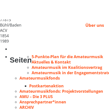
Kath. Kirchenchor „St
Deutschland
77815
Bühl/Baden
Über uns
ACV
1854
1989
5-Punkte-Plan für die Amateurmusik
Seiten
Aktuelles & Kontakt
Amateurmusik im Koalitionsvertrag
Amateurmusik in der Engagementstrate
Amateurmusikfonds
Postkartenaktion
Amateurmusikfonds: Projektvorstellungen
AMU – Die 3 PLUS
Ansprechpartner*innen
ARCHIV