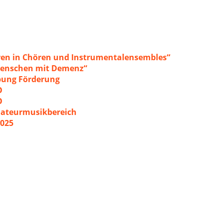
ren in Chören und Instrumentalensembles“
 Menschen mit Demenz“
ibung Förderung
O
O
mateurmusikbereich
2025