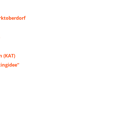
ktoberdorf
s
 (KAT)
tingidee“