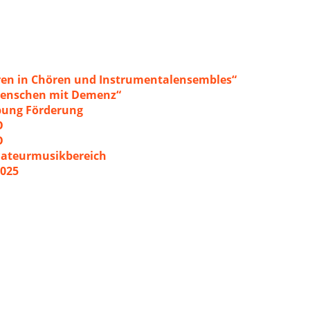
ren in Chören und Instrumentalensembles“
 Menschen mit Demenz“
ibung Förderung
O
O
mateurmusikbereich
2025