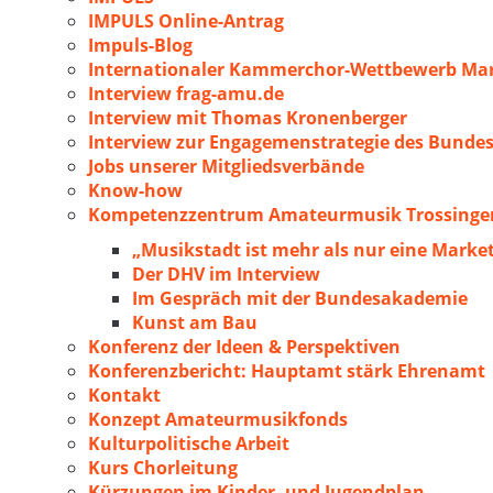
IMPULS Online-Antrag
Impuls-Blog
Internationaler Kammerchor-Wettbewerb Mar
Interview frag-amu.de
Interview mit Thomas Kronenberger
Interview zur Engagemenstrategie des Bunde
Jobs unserer Mitgliedsverbände
Know-how
Kompetenzzentrum Amateurmusik Trossingen
„Musikstadt ist mehr als nur eine Marke
Der DHV im Interview
Im Gespräch mit der Bundesakademie
Kunst am Bau
Konferenz der Ideen & Perspektiven
Konferenzbericht: Hauptamt stärk Ehrenamt
Kontakt
Konzept Amateurmusikfonds
Kulturpolitische Arbeit
Kurs Chorleitung
Kürzungen im Kinder- und Jugendplan