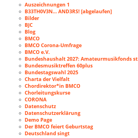
Auszeichnungen 1
B33TH0V3N… AND3RS! [abgelaufen]
Bilder
BJC
Blog
BMCO
BMCO Corona-Umfrage
BMCO e.V.
Bundeshaushalt 2027: Amateurmusikfonds sta
Bundesmusiktreffen 60plus
Bundestagswahl 2025
Charta der Vielfalt
Chordirektor*in BMCO
Chorleitungskurse
CORONA
Datenschutz
Datenschutzerklärung
Demo Page
Der BMCO feiert Geburtstag
Deutschland singt