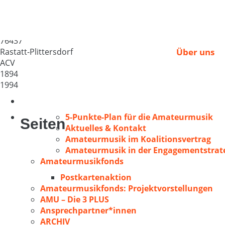
Kath. Kirchenchor St
Deutschland
76437
Rastatt-Plittersdorf
Über uns
ACV
1894
1994
5-Punkte-Plan für die Amateurmusik
Seiten
Aktuelles & Kontakt
Amateurmusik im Koalitionsvertrag
Amateurmusik in der Engagementstrate
Amateurmusikfonds
Postkartenaktion
Amateurmusikfonds: Projektvorstellungen
AMU – Die 3 PLUS
Ansprechpartner*innen
ARCHIV