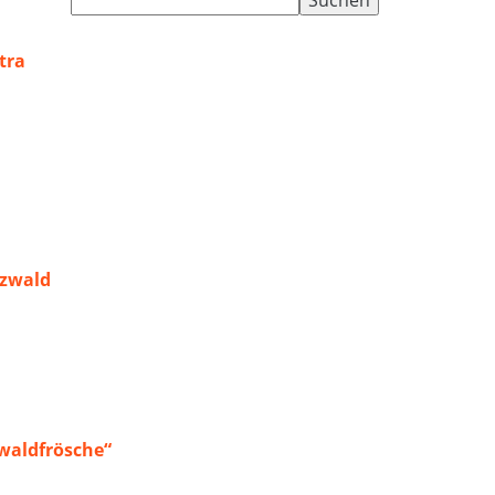
nach:
tra
rzwald
waldfrösche“