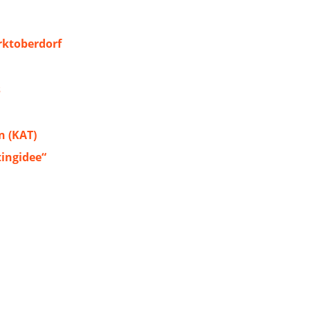
ktoberdorf
s
 (KAT)
tingidee“