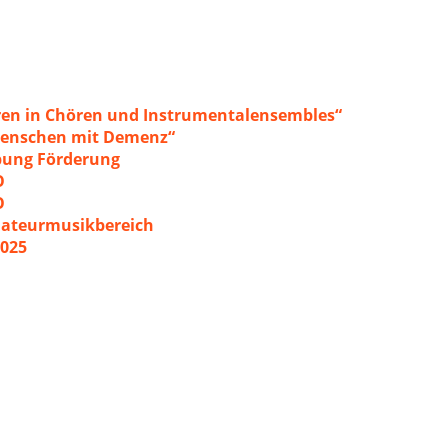
ren in Chören und Instrumentalensembles“
 Menschen mit Demenz“
ibung Förderung
O
O
mateurmusikbereich
2025