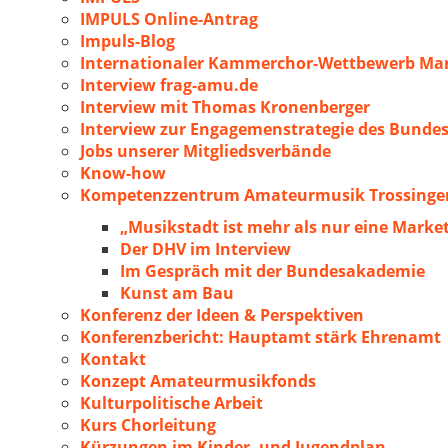
IMPULS Online-Antrag
Impuls-Blog
Internationaler Kammerchor-Wettbewerb Mar
Interview frag-amu.de
Interview mit Thomas Kronenberger
Interview zur Engagemenstrategie des Bunde
Jobs unserer Mitgliedsverbände
Know-how
Kompetenzzentrum Amateurmusik Trossingen
„Musikstadt ist mehr als nur eine Marke
Der DHV im Interview
Im Gespräch mit der Bundesakademie
Kunst am Bau
Konferenz der Ideen & Perspektiven
Konferenzbericht: Hauptamt stärk Ehrenamt
Kontakt
Konzept Amateurmusikfonds
Kulturpolitische Arbeit
Kurs Chorleitung
Kürzungen im Kinder- und Jugendplan