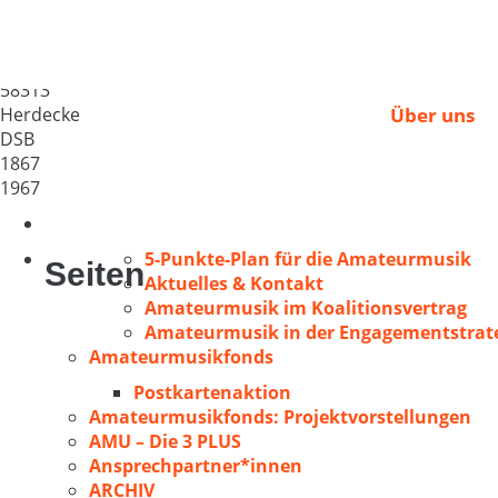
Herdecker MGV 1867
Deutschland
58313
Herdecke
Über uns
DSB
1867
1967
5-Punkte-Plan für die Amateurmusik
Seiten
Aktuelles & Kontakt
Amateurmusik im Koalitionsvertrag
Amateurmusik in der Engagementstrate
Amateurmusikfonds
Postkartenaktion
Amateurmusikfonds: Projektvorstellungen
AMU – Die 3 PLUS
Ansprechpartner*innen
ARCHIV