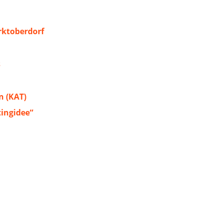
ktoberdorf
s
 (KAT)
tingidee“