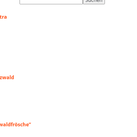
nach:
tra
rzwald
waldfrösche“