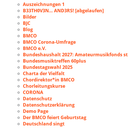
Auszeichnungen 1
B33TH0V3N… AND3RS! [abgelaufen]
Bilder
BJC
Blog
BMCO
BMCO Corona-Umfrage
BMCO e.V.
Bundeshaushalt 2027: Amateurmusikfonds sta
Bundesmusiktreffen 60plus
Bundestagswahl 2025
Charta der Vielfalt
Chordirektor*in BMCO
Chorleitungskurse
CORONA
Datenschutz
Datenschutzerklärung
Demo Page
Der BMCO feiert Geburtstag
Deutschland singt