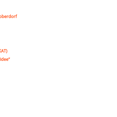
oberdorf
KAT)
idee“