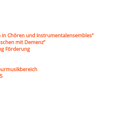
 in Chören und Instrumentalensembles“
nschen mit Demenz“
ung Förderung
eurmusikbereich
5