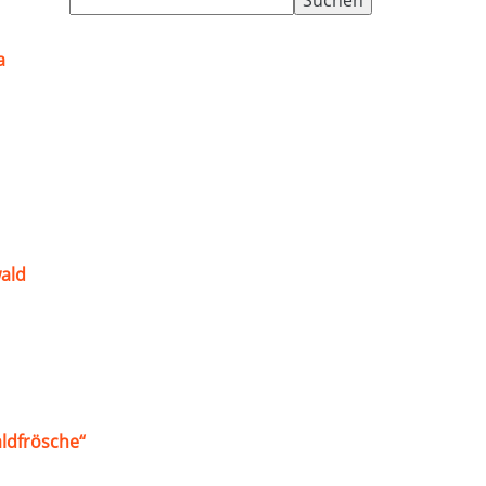
nach:
a
ald
ldfrösche“