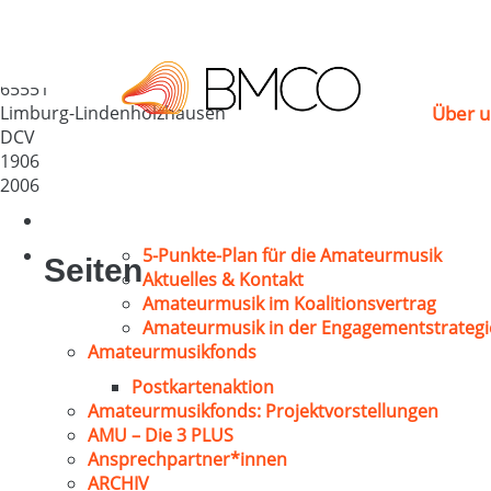
Harmonie Lindenhol
Deutschland
65551
Limburg-Lindenholzhausen
Über u
DCV
1906
2006
5-Punkte-Plan für die Amateurmusik
Seiten
Aktuelles & Kontakt
Amateurmusik im Koalitionsvertrag
Amateurmusik in der Engagementstrategi
Amateurmusikfonds
Postkartenaktion
Amateurmusikfonds: Projektvorstellungen
AMU – Die 3 PLUS
Ansprechpartner*innen
ARCHIV