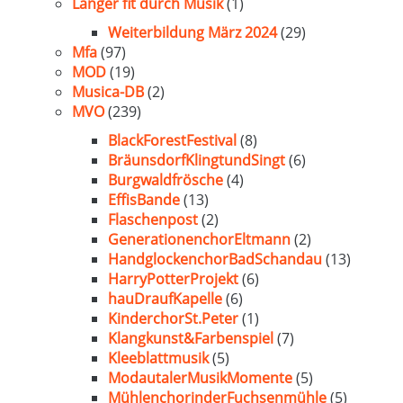
Länger fit durch Musik
(1)
Weiterbildung März 2024
(29)
Mfa
(97)
MOD
(19)
Musica-DB
(2)
MVO
(239)
BlackForestFestival
(8)
BräunsdorfKlingtundSingt
(6)
Burgwaldfrösche
(4)
EffisBande
(13)
Flaschenpost
(2)
GenerationenchorEltmann
(2)
HandglockenchorBadSchandau
(13)
HarryPotterProjekt
(6)
hauDraufKapelle
(6)
KinderchorSt.Peter
(1)
Klangkunst&Farbenspiel
(7)
Kleeblattmusik
(5)
ModautalerMusikMomente
(5)
MühlenchorinderFuchsenmühle
(5)