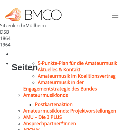
GV Sitzenkirch
Deutschland
Toggle
79400
navigat
Sitzenkirch/Müllheim
DSB
1864
1964
5-Punkte-Plan für die Amateurmusik
Seiten
Aktuelles & Kontakt
Amateurmusik im Koalitionsvertrag
Amateurmusik in der
Engagementstrategie des Bundes
Amateurmusikfonds
Postkartenaktion
Amateurmusikfonds: Projektvorstellungen
AMU – Die 3 PLUS
Ansprechpartner*innen