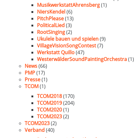
MusikwerkstattAhrensberg
(1)
NiersKendel
(6)
PitchPlease
(13)
PoliticalLied
(3)
RootSinging
(2)
Ukulele bauen und spielen
(9)
VillageVisionSongContest
(7)
Werkstatt Quillo
(47)
WesterwälderSoundPaintingOrchestra
(1)
News
(66)
PMP
(17)
Presse
(1)
TCOM
(1)
TCOM2018
(170)
TCOM2019
(204)
TCOM2020
(1)
TCOM2023
(2)
TCOM2023
(2)
Verband
(40)