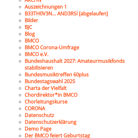
ARCHIV
Auszeichnungen 1
B33TH0V3N… AND3RS! [abgelaufen]
Bilder
BJC
Blog
BMCO
BMCO Corona-Umfrage
BMCO e.V.
Bundeshaushalt 2027: Amateurmusikfonds
stabilisieren
Bundesmusiktreffen 60plus
Bundestagswahl 2025
Charta der Vielfalt
Chordirektor*in BMCO
Chorleitungskurse
CORONA
Datenschutz
Datenschutzerklärung
Demo Page
Der BMCO feiert Geburtstag