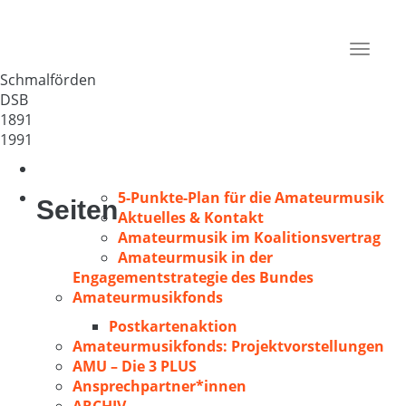
GV Schmalförden
Deutschland
Toggle
27248
navigat
Schmalförden
DSB
1891
1991
5-Punkte-Plan für die Amateurmusik
Seiten
Aktuelles & Kontakt
Amateurmusik im Koalitionsvertrag
Amateurmusik in der
Engagementstrategie des Bundes
Amateurmusikfonds
Postkartenaktion
Amateurmusikfonds: Projektvorstellungen
AMU – Die 3 PLUS
Ansprechpartner*innen