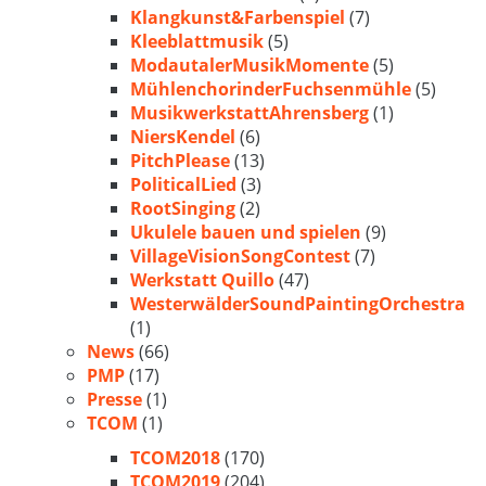
Klangkunst&Farbenspiel
(7)
Kleeblattmusik
(5)
ModautalerMusikMomente
(5)
MühlenchorinderFuchsenmühle
(5)
MusikwerkstattAhrensberg
(1)
NiersKendel
(6)
PitchPlease
(13)
PoliticalLied
(3)
RootSinging
(2)
Ukulele bauen und spielen
(9)
VillageVisionSongContest
(7)
Werkstatt Quillo
(47)
WesterwälderSoundPaintingOrchestra
(1)
News
(66)
PMP
(17)
Presse
(1)
TCOM
(1)
TCOM2018
(170)
TCOM2019
(204)