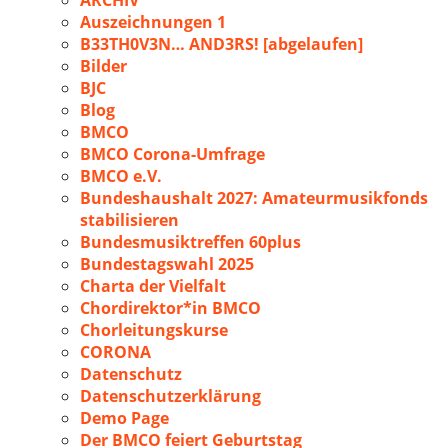
ARCHIV
Auszeichnungen 1
B33TH0V3N… AND3RS! [abgelaufen]
Bilder
BJC
Blog
BMCO
BMCO Corona-Umfrage
BMCO e.V.
Bundeshaushalt 2027: Amateurmusikfonds
stabilisieren
Bundesmusiktreffen 60plus
Bundestagswahl 2025
Charta der Vielfalt
Chordirektor*in BMCO
Chorleitungskurse
CORONA
Datenschutz
Datenschutzerklärung
Demo Page
Der BMCO feiert Geburtstag