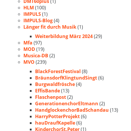
DMT60plus
(1)
HLM
(100)
IMPULS
(1)
IMPULS-Blog
(4)
Länger fit durch Musik
(1)
Weiterbildung März 2024
(29)
Mfa
(97)
MOD
(19)
Musica-DB
(2)
MVO
(239)
BlackForestFestival
(8)
BräunsdorfKlingtundSingt
(6)
Burgwaldfrösche
(4)
EffisBande
(13)
Flaschenpost
(2)
GenerationenchorEltmann
(2)
HandglockenchorBadSchandau
(13)
HarryPotterProjekt
(6)
hauDraufKapelle
(6)
KinderchorSt.Peter
(1)