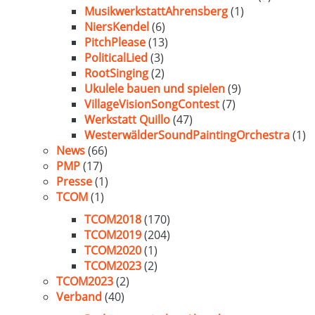
MusikwerkstattAhrensberg
(1)
NiersKendel
(6)
PitchPlease
(13)
PoliticalLied
(3)
RootSinging
(2)
Ukulele bauen und spielen
(9)
VillageVisionSongContest
(7)
Werkstatt Quillo
(47)
WesterwälderSoundPaintingOrchestra
(1)
News
(66)
PMP
(17)
Presse
(1)
TCOM
(1)
TCOM2018
(170)
TCOM2019
(204)
TCOM2020
(1)
TCOM2023
(2)
TCOM2023
(2)
Verband
(40)