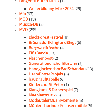
Länger fit durch Musik
(1)
Weiterbildung März 2024
(29)
Mfa
(97)
MOD
(19)
Musica-DB
(2)
MVO
(239)
BlackForestFestival
(8)
BräunsdorfKlingtundSingt
(6)
Burgwaldfrösche
(4)
EffisBande
(13)
Flaschenpost
(2)
GenerationenchorEltmann
(2)
HandglockenchorBadSchandau
(13)
HarryPotterProjekt
(6)
hauDraufKapelle
(6)
KinderchorSt.Peter
(1)
Klangkunst&Farbenspiel
(7)
Kleeblattmusik
(5)
ModautalerMusikMomente
(5)
MühlenchorinderFuchsenmühle
(5)