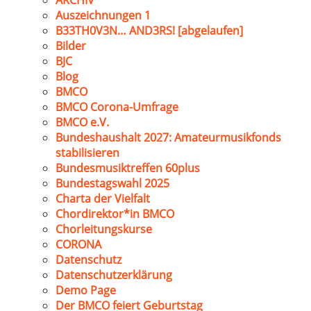
ARCHIV
Auszeichnungen 1
B33TH0V3N… AND3RS! [abgelaufen]
Bilder
BJC
Blog
BMCO
BMCO Corona-Umfrage
BMCO e.V.
Bundeshaushalt 2027: Amateurmusikfonds
stabilisieren
Bundesmusiktreffen 60plus
Bundestagswahl 2025
Charta der Vielfalt
Chordirektor*in BMCO
Chorleitungskurse
CORONA
Datenschutz
Datenschutzerklärung
Demo Page
Der BMCO feiert Geburtstag