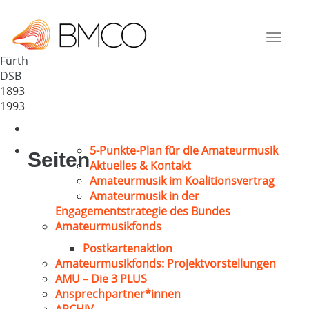
GV „Sängertreue“ Dambach
Deutschland
Toggle
90768
navigat
Fürth
DSB
1893
1993
5-Punkte-Plan für die Amateurmusik
Seiten
Aktuelles & Kontakt
Amateurmusik im Koalitionsvertrag
Amateurmusik in der
Engagementstrategie des Bundes
Amateurmusikfonds
Postkartenaktion
Amateurmusikfonds: Projektvorstellungen
AMU – Die 3 PLUS
Ansprechpartner*innen