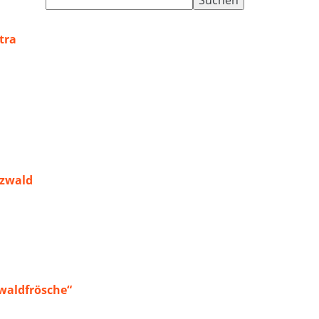
nach:
tra
rzwald
waldfrösche“