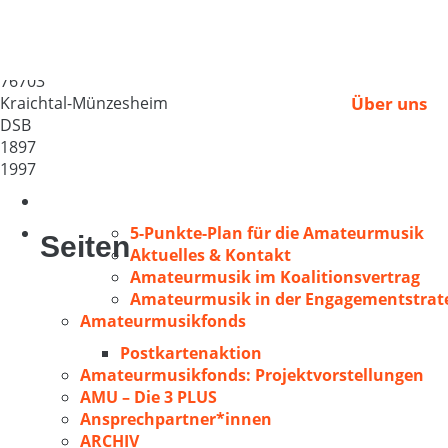
GV „Sängerbund“ M
Deutschland
76703
Kraichtal-Münzesheim
Über uns
DSB
1897
1997
5-Punkte-Plan für die Amateurmusik
Seiten
Aktuelles & Kontakt
Amateurmusik im Koalitionsvertrag
Amateurmusik in der Engagementstrate
Amateurmusikfonds
Postkartenaktion
Amateurmusikfonds: Projektvorstellungen
AMU – Die 3 PLUS
Ansprechpartner*innen
ARCHIV