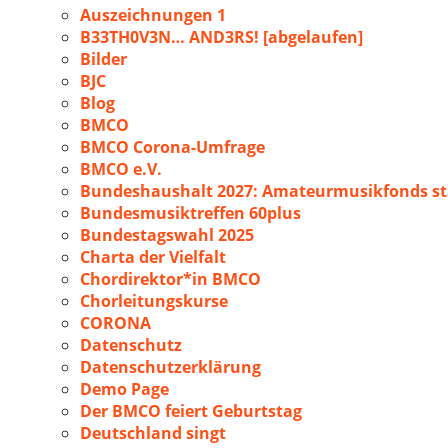
Auszeichnungen 1
B33TH0V3N… AND3RS! [abgelaufen]
Bilder
BJC
Blog
BMCO
BMCO Corona-Umfrage
BMCO e.V.
Bundeshaushalt 2027: Amateurmusikfonds sta
Bundesmusiktreffen 60plus
Bundestagswahl 2025
Charta der Vielfalt
Chordirektor*in BMCO
Chorleitungskurse
CORONA
Datenschutz
Datenschutzerklärung
Demo Page
Der BMCO feiert Geburtstag
Deutschland singt