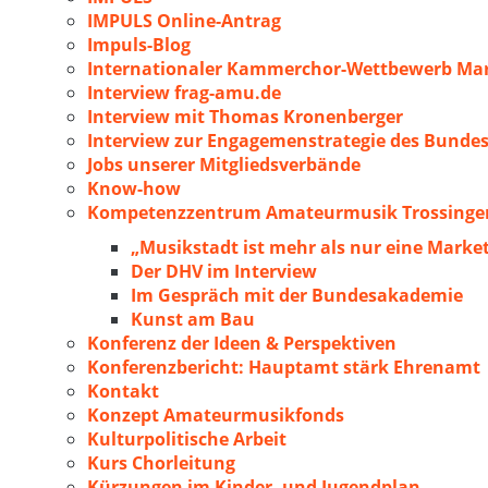
IMPULS Online-Antrag
Impuls-Blog
Internationaler Kammerchor-Wettbewerb Mar
Interview frag-amu.de
Interview mit Thomas Kronenberger
Interview zur Engagemenstrategie des Bunde
Jobs unserer Mitgliedsverbände
Know-how
Kompetenzzentrum Amateurmusik Trossingen
„Musikstadt ist mehr als nur eine Marke
Der DHV im Interview
Im Gespräch mit der Bundesakademie
Kunst am Bau
Konferenz der Ideen & Perspektiven
Konferenzbericht: Hauptamt stärk Ehrenamt
Kontakt
Konzept Amateurmusikfonds
Kulturpolitische Arbeit
Kurs Chorleitung
Kürzungen im Kinder- und Jugendplan