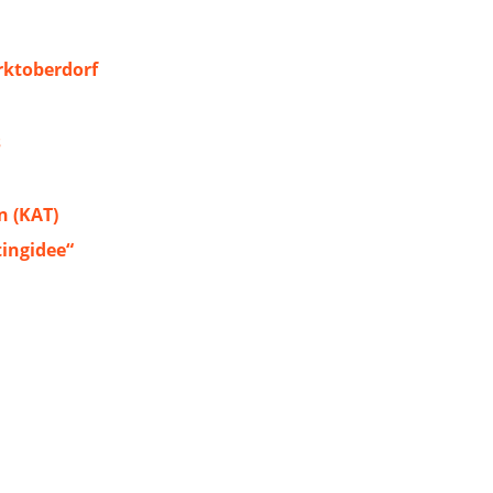
ktoberdorf
s
 (KAT)
tingidee“