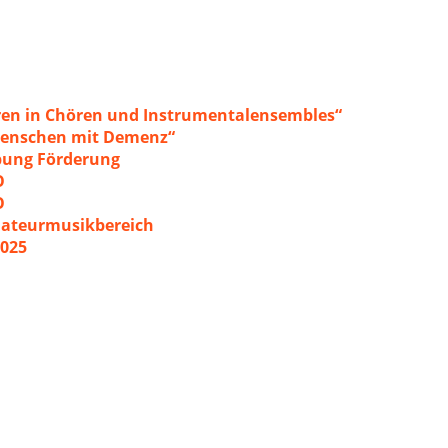
ren in Chören und Instrumentalensembles“
 Menschen mit Demenz“
ibung Förderung
O
O
mateurmusikbereich
2025