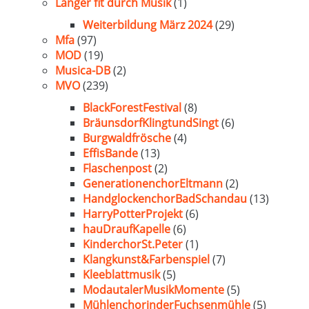
Länger fit durch Musik
(1)
Weiterbildung März 2024
(29)
Mfa
(97)
MOD
(19)
Musica-DB
(2)
MVO
(239)
BlackForestFestival
(8)
BräunsdorfKlingtundSingt
(6)
Burgwaldfrösche
(4)
EffisBande
(13)
Flaschenpost
(2)
GenerationenchorEltmann
(2)
HandglockenchorBadSchandau
(13)
HarryPotterProjekt
(6)
hauDraufKapelle
(6)
KinderchorSt.Peter
(1)
Klangkunst&Farbenspiel
(7)
Kleeblattmusik
(5)
ModautalerMusikMomente
(5)
MühlenchorinderFuchsenmühle
(5)