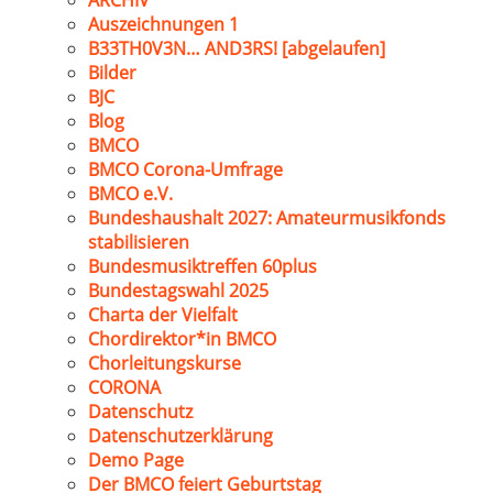
ARCHIV
Auszeichnungen 1
B33TH0V3N… AND3RS! [abgelaufen]
Bilder
BJC
Blog
BMCO
BMCO Corona-Umfrage
BMCO e.V.
Bundeshaushalt 2027: Amateurmusikfonds
stabilisieren
Bundesmusiktreffen 60plus
Bundestagswahl 2025
Charta der Vielfalt
Chordirektor*in BMCO
Chorleitungskurse
CORONA
Datenschutz
Datenschutzerklärung
Demo Page
Der BMCO feiert Geburtstag