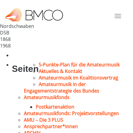
GV Nordschwaben
Deutschland
Toggle
79618
navigat
Nordschwaben
DSB
1868
1968
5-Punkte-Plan für die Amateurmusik
Seiten
Aktuelles & Kontakt
Amateurmusik im Koalitionsvertrag
Amateurmusik in der
Engagementstrategie des Bundes
Amateurmusikfonds
Postkartenaktion
Amateurmusikfonds: Projektvorstellungen
AMU – Die 3 PLUS
Ansprechpartner*innen