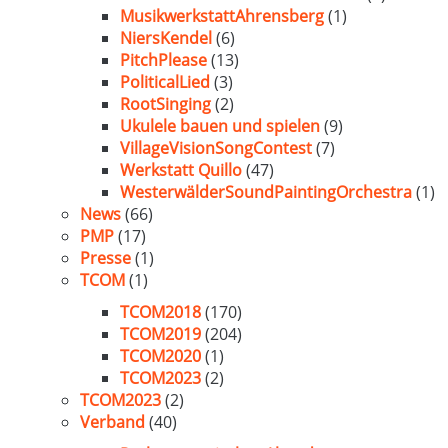
MusikwerkstattAhrensberg
(1)
NiersKendel
(6)
PitchPlease
(13)
PoliticalLied
(3)
RootSinging
(2)
Ukulele bauen und spielen
(9)
VillageVisionSongContest
(7)
Werkstatt Quillo
(47)
WesterwälderSoundPaintingOrchestra
(1)
News
(66)
PMP
(17)
Presse
(1)
TCOM
(1)
TCOM2018
(170)
TCOM2019
(204)
TCOM2020
(1)
TCOM2023
(2)
TCOM2023
(2)
Verband
(40)