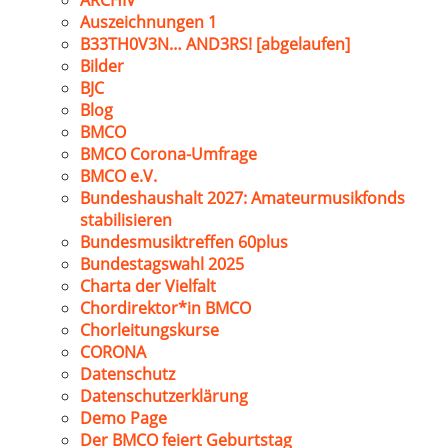
ARCHIV
Auszeichnungen 1
B33TH0V3N… AND3RS! [abgelaufen]
Bilder
BJC
Blog
BMCO
BMCO Corona-Umfrage
BMCO e.V.
Bundeshaushalt 2027: Amateurmusikfonds
stabilisieren
Bundesmusiktreffen 60plus
Bundestagswahl 2025
Charta der Vielfalt
Chordirektor*in BMCO
Chorleitungskurse
CORONA
Datenschutz
Datenschutzerklärung
Demo Page
Der BMCO feiert Geburtstag