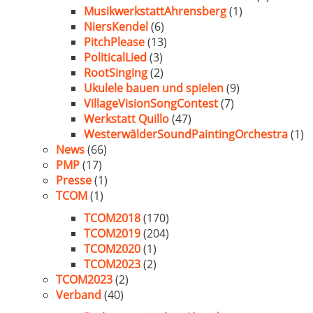
MusikwerkstattAhrensberg
(1)
NiersKendel
(6)
PitchPlease
(13)
PoliticalLied
(3)
RootSinging
(2)
Ukulele bauen und spielen
(9)
VillageVisionSongContest
(7)
Werkstatt Quillo
(47)
WesterwälderSoundPaintingOrchestra
(1)
News
(66)
PMP
(17)
Presse
(1)
TCOM
(1)
TCOM2018
(170)
TCOM2019
(204)
TCOM2020
(1)
TCOM2023
(2)
TCOM2023
(2)
Verband
(40)