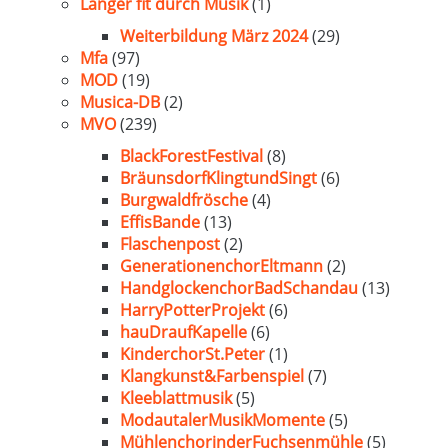
Länger fit durch Musik
(1)
Weiterbildung März 2024
(29)
Mfa
(97)
MOD
(19)
Musica-DB
(2)
MVO
(239)
BlackForestFestival
(8)
BräunsdorfKlingtundSingt
(6)
Burgwaldfrösche
(4)
EffisBande
(13)
Flaschenpost
(2)
GenerationenchorEltmann
(2)
HandglockenchorBadSchandau
(13)
HarryPotterProjekt
(6)
hauDraufKapelle
(6)
KinderchorSt.Peter
(1)
Klangkunst&Farbenspiel
(7)
Kleeblattmusik
(5)
ModautalerMusikMomente
(5)
MühlenchorinderFuchsenmühle
(5)