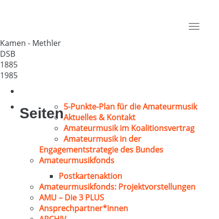
GV „Niegedacht“ Breiten
Deutschland
Toggle
59174
navigat
Kamen - Methler
DSB
1885
1985
5-Punkte-Plan für die Amateurmusik
Seiten
Aktuelles & Kontakt
Amateurmusik im Koalitionsvertrag
Amateurmusik in der
Engagementstrategie des Bundes
Amateurmusikfonds
Postkartenaktion
Amateurmusikfonds: Projektvorstellungen
AMU – Die 3 PLUS
Ansprechpartner*innen